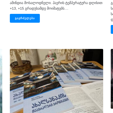
ამინდია მოსალოდნელი. ჰაერის ტემპერატურა დღისით
გ
+13, +15 გრადუსამდე მოიმატებს....
ს
ს
ᲒᲐᲒᲠᲫᲔᲚᲔᲑᲐ
დ