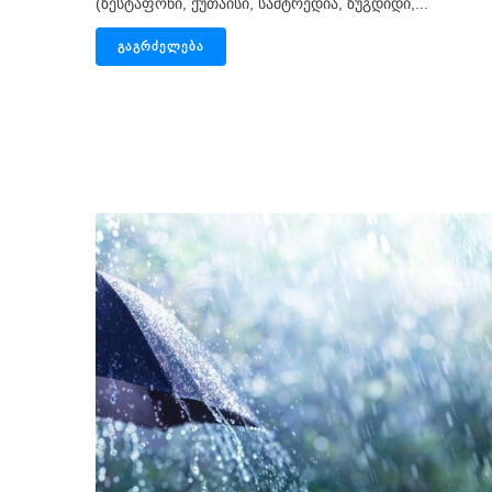
(ზესტაფონი, ქუთაისი, სამტრედია, ზუგდიდი,...
ᲒᲐᲒᲠᲫᲔᲚᲔᲑᲐ