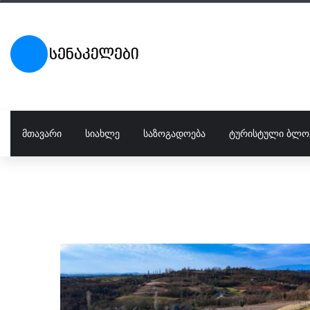
ᲛᲗᲐᲕᲐᲠᲘ
ᲡᲘᲐᲮᲚᲔ
ᲡᲐᲖᲝᲒᲐᲓᲝᲔᲑᲐ
ᲢᲣᲠᲘᲡᲢᲣᲚᲘ ᲑᲚᲝ