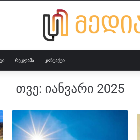
ᲒᲘ
ᲠᲔᲙᲚᲐᲛᲐ
ᲙᲝᲜᲢᲐᲥᲢᲘ
თვე:
იანვარი 2025