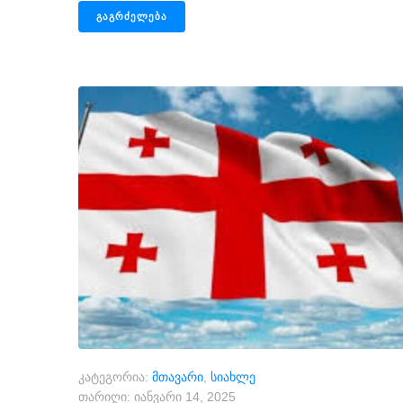
ᲒᲐᲒᲠᲫᲔᲚᲔᲑᲐ
კატეგორია:
მთავარი
,
სიახლე
თარიღი:
იანვარი 14, 2025