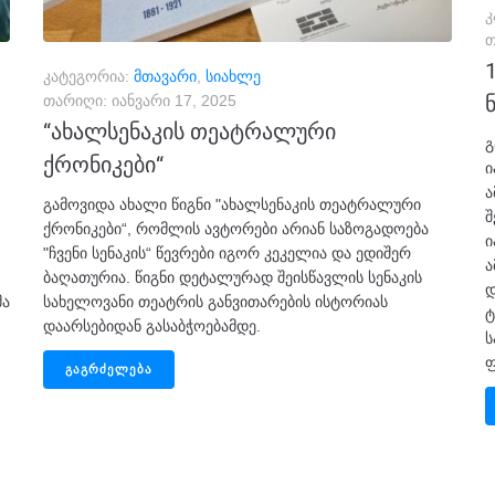
კ
თ
კატეგორია:
მთავარი
,
სიახლე
თარიღი:
იანვარი 17, 2025
“ახალსენაკის თეატრალური
გ
ქრონიკები“
ი
ა
გამოვიდა ახალი წიგნი "ახალსენაკის თეატრალური
შ
ქრონიკები“, რომლის ავტორები არიან საზოგადოება
ი
"ჩვენი სენაკის“ წევრები იგორ კეკელია და ედიშერ
ა
ბაღათურია. წიგნი დეტალურად შეისწავლის სენაკის
დ
მა
სახელოვანი თეატრის განვითარების ისტორიას
ტ
დაარსებიდან გასაბჭოებამდე.
ს
ფ
ᲒᲐᲒᲠᲫᲔᲚᲔᲑᲐ