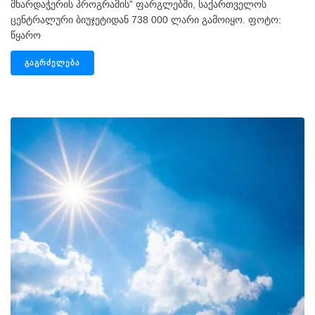
მხარდაჭერის პროგრამის” ფარგლებში, საქართველოს
ცენტრალური ბიუჯეტიდან 738 000 ლარი გამოიყო. ფოტო:
წყარო
ᲒᲐᲒᲠᲫᲔᲚᲔᲑᲐ