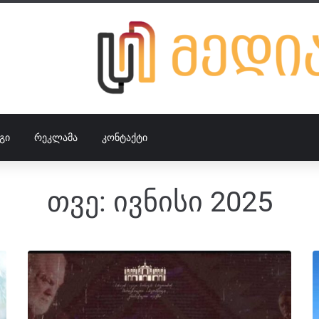
ᲒᲘ
ᲠᲔᲙᲚᲐᲛᲐ
ᲙᲝᲜᲢᲐᲥᲢᲘ
თვე:
ივნისი 2025