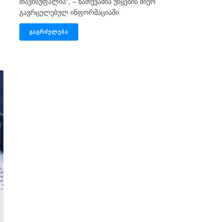
თავისუფალია“, – ნათქვამია უწყების მიერ
გავრცელებულ ინფორმაციაში.
ᲒᲐᲒᲠᲫᲔᲚᲔᲑᲐ