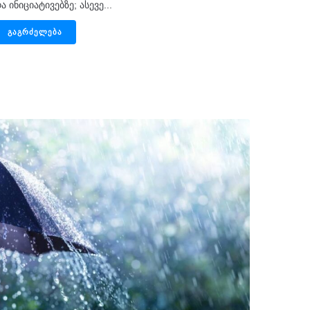
ა ინიციატივებზე; ასევე...
ᲒᲐᲒᲠᲫᲔᲚᲔᲑᲐ