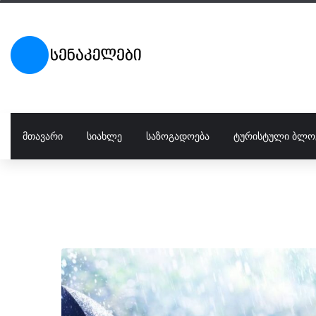
ᲛᲗᲐᲕᲐᲠᲘ
ᲡᲘᲐᲮᲚᲔ
ᲡᲐᲖᲝᲒᲐᲓᲝᲔᲑᲐ
ᲢᲣᲠᲘᲡᲢᲣᲚᲘ ᲑᲚᲝ