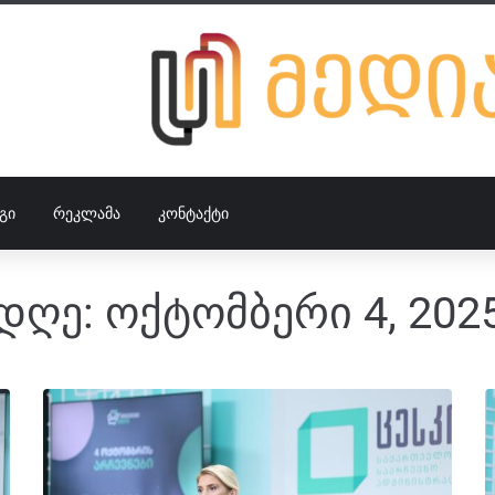
ᲒᲘ
ᲠᲔᲙᲚᲐᲛᲐ
ᲙᲝᲜᲢᲐᲥᲢᲘ
დღე:
ოქტომბერი 4, 202