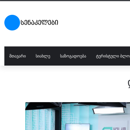
ᲛᲗᲐᲕᲐᲠᲘ
ᲡᲘᲐᲮᲚᲔ
ᲡᲐᲖᲝᲒᲐᲓᲝᲔᲑᲐ
ᲢᲣᲠᲘᲡᲢᲣᲚᲘ ᲑᲚᲝ