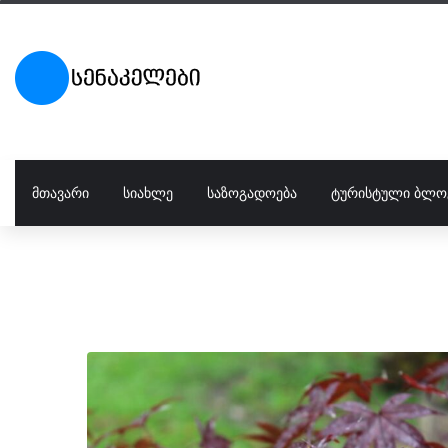
ᲛᲗᲐᲕᲐᲠᲘ
ᲡᲘᲐᲮᲚᲔ
ᲡᲐᲖᲝᲒᲐᲓᲝᲔᲑᲐ
ᲢᲣᲠᲘᲡᲢᲣᲚᲘ ᲑᲚᲝ