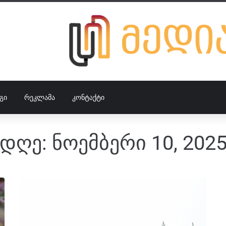
ᲒᲘ
ᲠᲔᲙᲚᲐᲛᲐ
ᲙᲝᲜᲢᲐᲥᲢᲘ
დღე:
ნოემბერი 10, 202