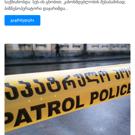
საქმიანობდა. სეს-ის ცნობით, კანონმდებლობის შესაბამისად,
ბიზნესოპერატორი დაჯარიმდა...
ᲒᲐᲒᲠᲫᲔᲚᲔᲑᲐ