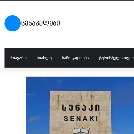
ᲛᲗᲐᲕᲐᲠᲘ
ᲡᲘᲐᲮᲚᲔ
ᲡᲐᲖᲝᲒᲐᲓᲝᲔᲑᲐ
ᲢᲣᲠᲘᲡᲢᲣᲚᲘ ᲑᲚᲝ