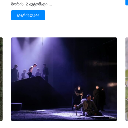
შორის: 2 ავტომატი,...
ᲒᲐᲒᲠᲫᲔᲚᲔᲑᲐ