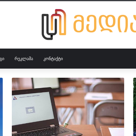
ᲒᲘ
ᲠᲔᲙᲚᲐᲛᲐ
ᲙᲝᲜᲢᲐᲥᲢᲘ