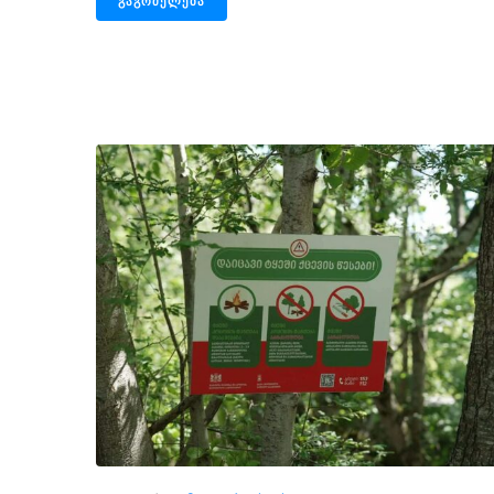
ᲒᲐᲒᲠᲫᲔᲚᲔᲑᲐ