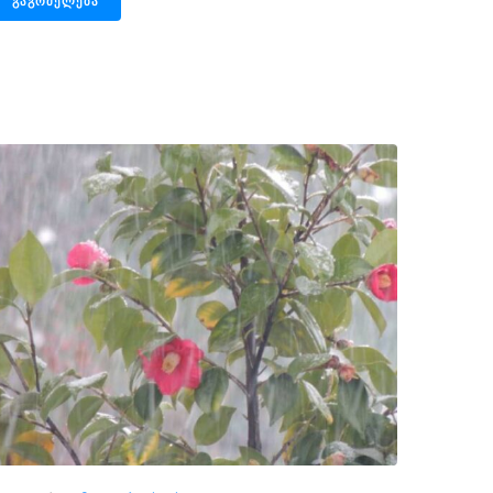
ᲒᲐᲒᲠᲫᲔᲚᲔᲑᲐ