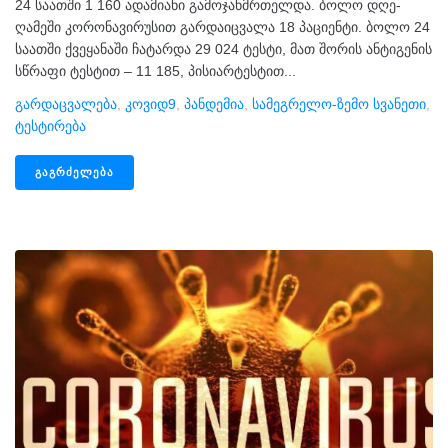
24 საათში 1 160 ადამიანი გამოჯანმრთელდა. ბოლო დღე-
ღამეში კორონავირუსით გარდაიცვალა 18 პაციენტი. ბოლო 24
საათში ქვეყანაში ჩატარდა 29 024 ტესტი, მათ შორის ანტიგენის
სწრაფი ტესტით – 11 185, პისიარტესტით...
Გარდაცვალება
,
Კოვიდ9
,
Პანდემია
,
Სამეგრელო-Ზემო Სვანეთი
,
Ტესტირება
ᲒᲐᲒᲠᲫᲔᲚᲔᲑᲐ