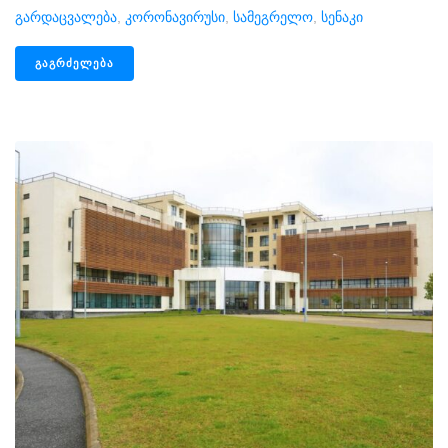
Გარდაცვალება
,
Კორონავირუსი
,
Სამეგრელო
,
Სენაკი
ᲒᲐᲒᲠᲫᲔᲚᲔᲑᲐ