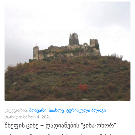
კატეგორია:
მთავარი
,
სიახლე
,
ტურისტული ბლოგი
თარიღი:
მარტი 4, 2021
შხეფის ციხე – დადიანების “ჯიხა-ოხორ”