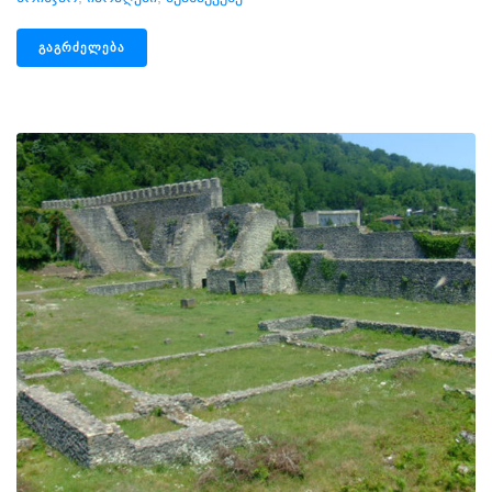
ᲒᲐᲒᲠᲫᲔᲚᲔᲑᲐ