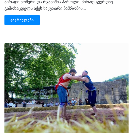
პირადი ნომერი და რვანიშნა პაროლი. პირად გვერდზე
გამოსაცდელს აქვს საკუთარი ნაშრომის...
ᲒᲐᲒᲠᲫᲔᲚᲔᲑᲐ