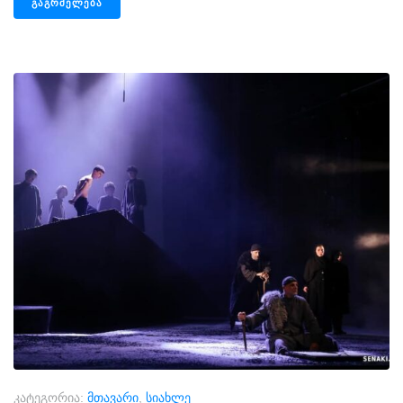
ᲒᲐᲒᲠᲫᲔᲚᲔᲑᲐ
კატეგორია:
მთავარი
,
სიახლე