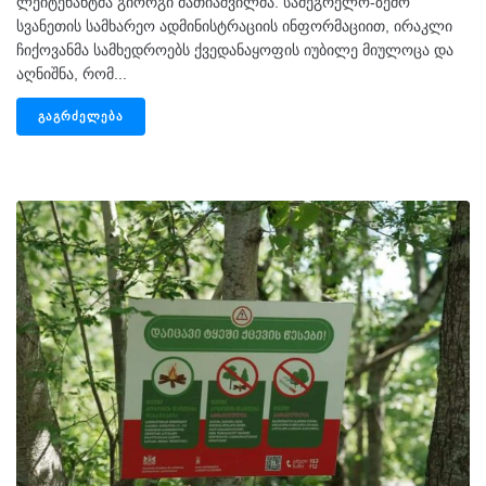
ლეიტენანტმა გიორგი მათიაშვილმა. სამეგრელო-ზემო
სვანეთის სამხარეო ადმინისტრაციის ინფორმაციით, ირაკლი
ჩიქოვანმა სამხედროებს ქვედანაყოფის იუბილე მიულოცა და
აღნიშნა, რომ...
ᲒᲐᲒᲠᲫᲔᲚᲔᲑᲐ