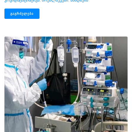
Კოვიდსტატისტიკა
,
Მოქალაქეები
,
Პანდმეია
ᲒᲐᲒᲠᲫᲔᲚᲔᲑᲐ