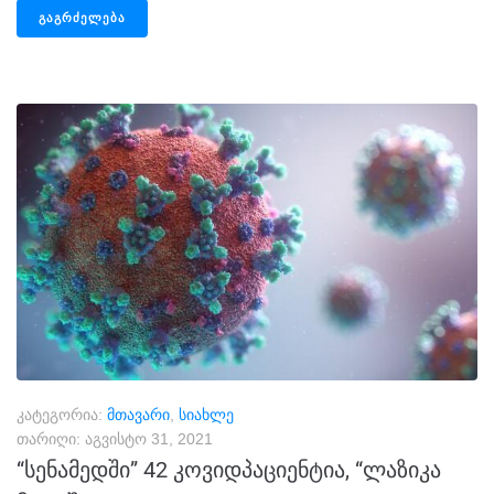
ᲒᲐᲒᲠᲫᲔᲚᲔᲑᲐ
კატეგორია:
მთავარი
,
სიახლე
თარიღი:
აგვისტო 31, 2021
“სენამედში” 42 კოვიდპაციენტია, “ლაზიკა