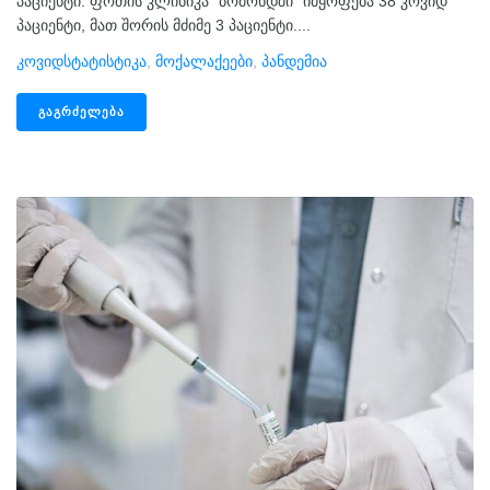
პაციენტი. ფოთის კლინიკა “ბომონდში” იმყოფება 38 კოვიდ
პაციენტი, მათ შორის მძიმე 3 პაციენტი....
Კოვიდსტატისტიკა
,
Მოქალაქეები
,
Პანდემია
ᲒᲐᲒᲠᲫᲔᲚᲔᲑᲐ