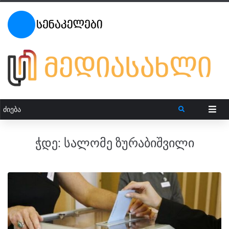
ჭდე:
სალომე ზურაბიშვილი