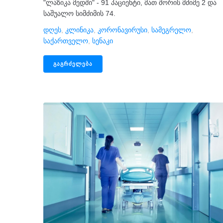
"ლაზიკა მედში" - 91 პაციენტი, მათ შორის მძიმე 2 და
საშუალო სიმძიმის 74.
Დღეს
,
Კლინიკა
,
Კორონავირუსი
,
Სამეგრელო
,
Საქართველო
,
Სენაკი
ᲒᲐᲒᲠᲫᲔᲚᲔᲑᲐ