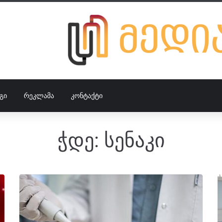
ᲒᲘ
ᲠᲔᲙᲚᲐᲛᲐ
ᲙᲝᲜᲢᲐᲥᲢᲘ
ჭდე:
სენაკი