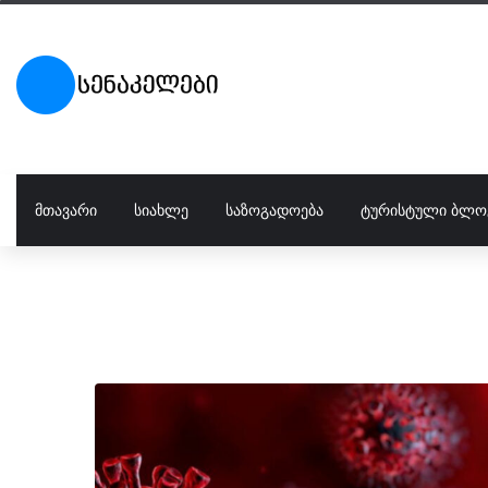
ᲛᲗᲐᲕᲐᲠᲘ
ᲡᲘᲐᲮᲚᲔ
ᲡᲐᲖᲝᲒᲐᲓᲝᲔᲑᲐ
ᲢᲣᲠᲘᲡᲢᲣᲚᲘ ᲑᲚᲝ