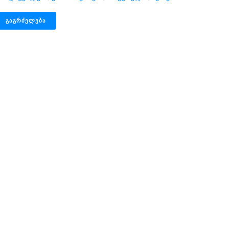
ᲒᲐᲒᲠᲫᲔᲚᲔᲑᲐ