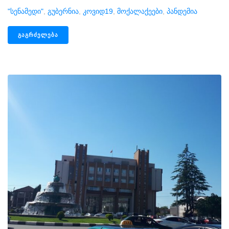
"სენამედი"
,
Გუბერნია
,
Კოვიდ19
,
Მოქალაქეები
,
Პანდემია
ᲒᲐᲒᲠᲫᲔᲚᲔᲑᲐ