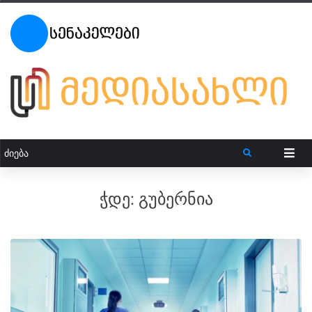
ჭდე:
გუბერნია