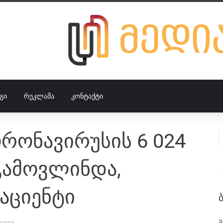
ᲒᲘ
ᲠᲔᲙᲚᲐᲛᲐ
ᲙᲝᲜᲢᲐᲥᲢᲘ
რონავირუსის 6 024
გამოვლინდა,
აციენტი