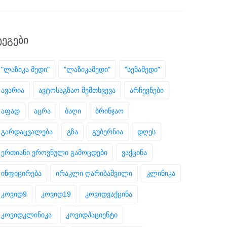
ᲢᲔᲒᲔᲑᲘ
"ლაზიკა მედი"
"ლაზიკამედი"
"სენამედი"
ავარია
ავტოსაგზაო შემთხვევა
არჩევნები
აფად
აცრა
ბაღი
ბრინჯაო
გარდაცვალება
გზა
გუბერნია
დღეს
ერთიანი ეროვნული გამოცდები
ვაქცინა
ინფიცირება
ირაკლი ღარიბაშვილი
კლინიკა
კოვიდ9
კოვიდ19
კოვიდვაქცინა
კოვიდკლინიკა
კოვიდპაციენტი