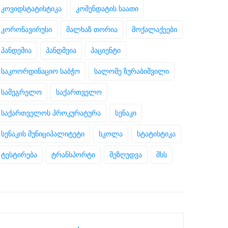
კოვიდსტატისტიკა
კომენდატის საათი
კორონავირუსი
მალხაზ თორია
მოქალაქეები
პანდემია
პანდმეია
პაციენტი
საკოორდინაციო საბჭო
სალომე ზურაბიშვილი
სამეგრელო
საქართველო
საქართველოს პროკურატურა
სენაკი
სენაკის მუნიციპალიტეტი
სკოლა
სტატისტიკა
ტესტირება
ტრანსპორტი
შეზღუდვა
შსს