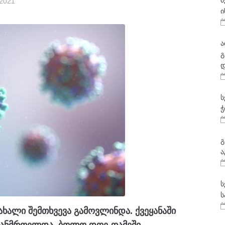
მ
 2021
ი
ა
გ
დ
ს
ჭ
გ
ა
ს
ს
ხალი შემთხვევა გამოვლინდა. ქვეყანაში