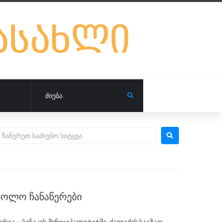
ᲑᲝᲚᲝ ᲩᲐᲜᲐᲬᲔᲠᲔᲑᲘ