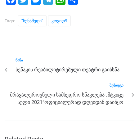
a
wi
e
el
h
h
c
tt
ss
e
at
ar
Tags:
"სენამედი"
Კოვიდ9
e
er
e
gr
s
e
b
n
a
A
o
g
m
p
o
er
p
ᲬᲘᲜᲐ
k
სენაკის რეაბილიტირებული თეატრი გაიხსნა
ᲨᲔᲛᲓᲔᲒᲘ
მრავალეროვნული სამხედრო სწავლება „მტკიცე
სული 2021“ოფიციალურად დღეიდან დაიწყო