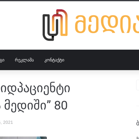
ᲒᲘ
ᲠᲔᲙᲚᲐᲛᲐ
ᲙᲝᲜᲢᲐᲥᲢᲘ
ვიდპაციენტი
 მედიში” 80
, 2021