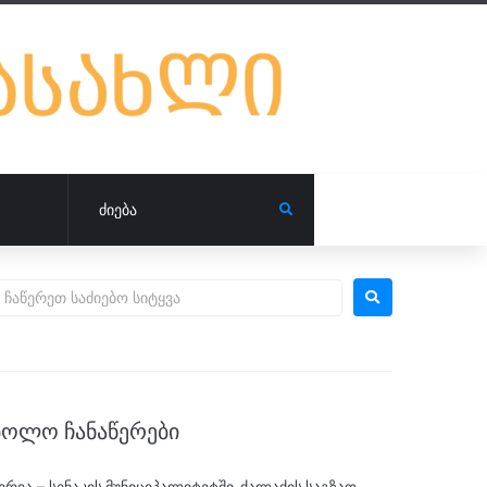
ᲑᲝᲚᲝ ᲩᲐᲜᲐᲬᲔᲠᲔᲑᲘ