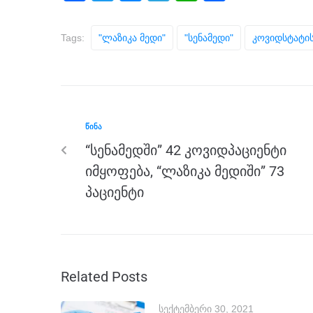
a
wi
e
el
h
h
c
tt
ss
e
at
ar
Tags:
"ლაზიკა Მედი"
"სენამედი"
Კოვიდსტატი
e
er
e
gr
s
e
b
n
a
A
o
g
m
p
o
er
p
ᲬᲘᲜᲐ
k
“სენამედში” 42 კოვიდპაციენტი
იმყოფება, “ლაზიკა მედიში” 73
პაციენტი
Related Posts
სექტემბერი 30, 2021