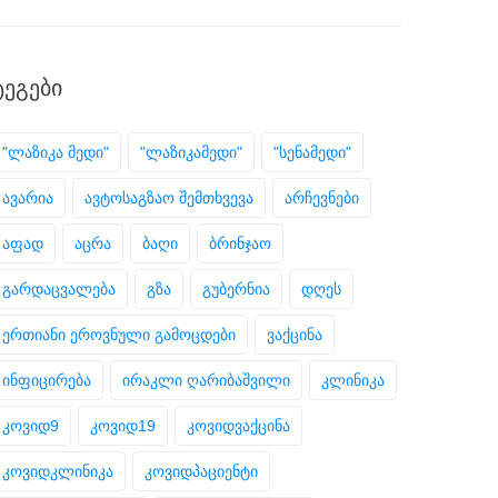
ᲢᲔᲒᲔᲑᲘ
"ლაზიკა მედი"
"ლაზიკამედი"
"სენამედი"
ავარია
ავტოსაგზაო შემთხვევა
არჩევნები
აფად
აცრა
ბაღი
ბრინჯაო
გარდაცვალება
გზა
გუბერნია
დღეს
ერთიანი ეროვნული გამოცდები
ვაქცინა
ინფიცირება
ირაკლი ღარიბაშვილი
კლინიკა
კოვიდ9
კოვიდ19
კოვიდვაქცინა
კოვიდკლინიკა
კოვიდპაციენტი