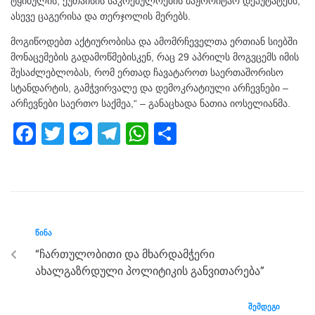
ტყიბულის, ქუთაისის საკრებულოების მაჟორიტარ დეპუტატებს,
ასევე ცაგერისა და თერჯოლის მერებს.
მოგიწოდებთ აქტიურობისა და ამომრჩეველთა ერთიან სიებში
მონაცემების გადამოწმებისკენ, რაც 29 აპრილს მოგვცემს იმის
შესაძლებლობას, რომ ერთად ჩავატაროთ საერთაშორისო
სტანდარტის, გამჭვირვალე და დემოკრატიული არჩევნები –
არჩევნები საერთო საქმეა,“ – განაცხადა ნათია იოსელიანმა.
F
T
M
T
W
S
a
wi
e
el
h
h
c
tt
ss
e
at
ar
e
er
e
gr
s
e
b
n
a
A
ᲬᲘᲜᲐ
o
g
m
p
“ჩართულობითი და მხარდამჭერი
o
er
p
ახალგაზრდული პოლიტიკის განვითარება”
k
ᲨᲔᲛᲓᲔᲒᲘ