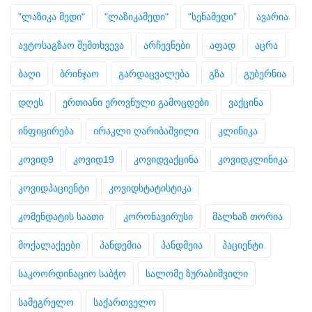
"ლაზიკა მედი"
"ლაზიკამედი"
"სენამედი"
ავარია
ავტოსაგზაო შემთხვევა
არჩევნები
აფად
აცრა
ბაღი
ბრინჯაო
გარდაცვალება
გზა
გუბერნია
დღეს
ერთიანი ეროვნული გამოცდები
ვაქცინა
ინფიცირება
ირაკლი ღარიბაშვილი
კლინიკა
კოვიდ9
კოვიდ19
კოვიდვაქცინა
კოვიდკლინიკა
კოვიდპაციენტი
კოვიდსტატისტიკა
კომენდატის საათი
კორონავირუსი
მალხაზ თორია
მოქალაქეები
პანდემია
პანდმეია
პაციენტი
საკოორდინაციო საბჭო
სალომე ზურაბიშვილი
სამეგრელო
საქართველო