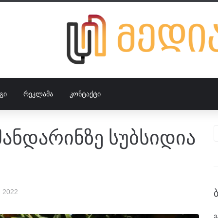
ᲒᲘ
ᲠᲔᲙᲚᲐᲛᲐ
ᲙᲝᲜᲢᲐᲥᲢᲘ
ანდარინზე სუბსიდია
, 2022