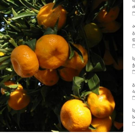
მ
ი
ა
გ
დ
ს
ჭ
გ
ა
ს
ს