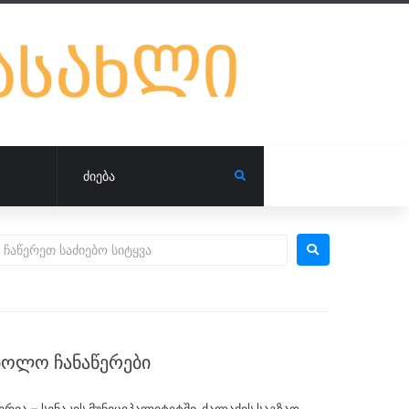
ᲑᲝᲚᲝ ᲩᲐᲜᲐᲬᲔᲠᲔᲑᲘ