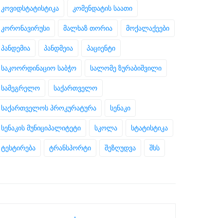
კოვიდსტატისტიკა
კომენდატის საათი
კორონავირუსი
მალხაზ თორია
მოქალაქეები
პანდემია
პანდმეია
პაციენტი
საკოორდინაციო საბჭო
სალომე ზურაბიშვილი
სამეგრელო
საქართველო
საქართველოს პროკურატურა
სენაკი
სენაკის მუნიციპალიტეტი
სკოლა
სტატისტიკა
ტესტირება
ტრანსპორტი
შეზღუდვა
შსს