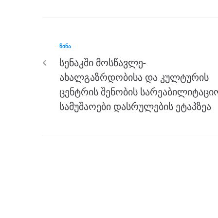
c
tt
ss
e
at
ar
e
er
e
gr
s
e
b
n
a
A
ᲬᲘᲜᲐ
o
g
m
p
სენაკში მოსწავლე-
o
er
p
ახალგაზრდობისა და კულტურის
k
ცენტრის შენობის სარეაბილიტაცი
სამუშაოები დასრულების ეტაპზეა