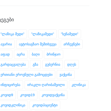
ᲢᲔᲒᲔᲑᲘ
"ლაზიკა მედი"
"ლაზიკამედი"
"სენამედი"
ავარია
ავტოსაგზაო შემთხვევა
არჩევნები
აფად
აცრა
ბაღი
ბრინჯაო
გარდაცვალება
გზა
გუბერნია
დღეს
ერთიანი ეროვნული გამოცდები
ვაქცინა
ინფიცირება
ირაკლი ღარიბაშვილი
კლინიკა
კოვიდ9
კოვიდ19
კოვიდვაქცინა
კოვიდკლინიკა
კოვიდპაციენტი