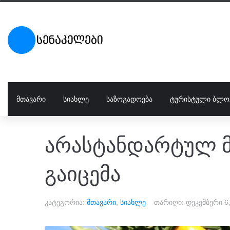
ᲛᲗᲐᲕᲐᲠᲘ
ᲡᲘᲐᲮᲚᲔ
ᲡᲐᲖᲝᲒᲐᲓᲝᲔᲑᲐ
ᲢᲣᲠᲘᲡᲢᲣᲚᲘ ᲑᲚᲝ
არასტანდარტულ მ
გაიცემა
კატეგორია:
მთავარი
,
სიახლე
თარიღი:
დეკემბერი 6