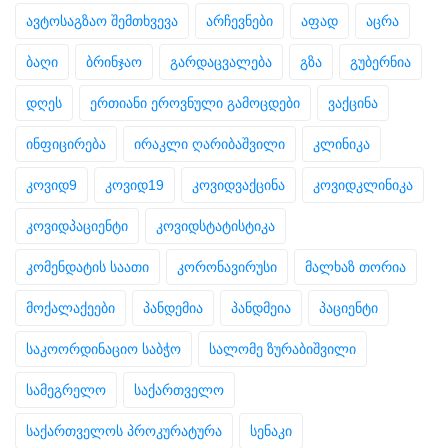
ავტოსაგზაო შემთხვევა
არჩევნები
აფად
აცრა
ბაღი
ბრინჯაო
გარდაცვალება
გზა
გუბერნია
დღეს
ერთიანი ეროვნული გამოცდები
ვაქცინა
ინფიცირება
ირაკლი ღარიბაშვილი
კლინიკა
კოვიდ9
კოვიდ19
კოვიდვაქცინა
კოვიდკლინიკა
კოვიდპაციენტი
კოვიდსტატისტიკა
კომენდატის საათი
კორონავირუსი
მალხაზ თორია
მოქალაქეები
პანდემია
პანდმეია
პაციენტი
საკოორდინაციო საბჭო
სალომე ზურაბიშვილი
სამეგრელო
საქართველო
საქართველოს პროკურატურა
სენაკი