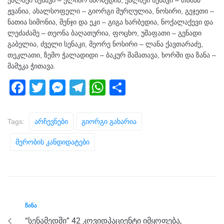
ჟვანია, ახალსოფელი – გიორგი მურღულია, ნოსირი, გეჯეთი –
ნათია სიმონია, მენჯი და ეკი – გიგა ხარბედია, ნოქალაქევი და
ლეძაძამე – თეონა ბაღათურია, ფოცხო, უშაფათი – გენადი
გაბელია, ძველი სენაკი, მეორე ნოსირი – ლანა ქავთარაძე,
თეკლათი, ზემო ჭალადიდი – ბაკურ შამათავა, ხორში და ზანა –
მამუკა ჭითავა.
F
T
M
T
W
S
a
wi
e
el
h
h
c
tt
ss
e
at
ar
Tags:
Არჩევნები
Გიორგი Გახარია
e
er
e
gr
s
e
Მერობის Კანდიდატები
b
n
a
A
o
g
m
p
o
er
p
k
ᲬᲘᲜᲐ
“სენამედში” 42 კოვიდპაციენტი იმყოფება,