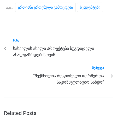
c
tt
ss
e
at
ar
Tags:
Ერთიანი Ეროვნული Გამოცდები
Სტუდენტები
e
er
e
gr
s
e
b
n
a
A
o
g
m
p
o
er
p
ᲬᲘᲜᲐ
k
სასახლის ახალი პროექტები ზუგდიდელი
ახალგაზრდებისთვის
ᲨᲔᲛᲓᲔᲒᲘ
“შექმნილია რეგიონული ფერმერთა
საკონსუტლაციო საბჭო”
Related Posts