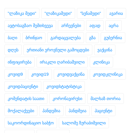
"ლაზიკა მედი"
"ლაზიკამედი"
"სენამედი"
ავარია
ავტოსაგზაო შემთხვევა
არჩევნები
აფად
აცრა
ბაღი
ბრინჯაო
გარდაცვალება
გზა
გუბერნია
დღეს
ერთიანი ეროვნული გამოცდები
ვაქცინა
ინფიცირება
ირაკლი ღარიბაშვილი
კლინიკა
კოვიდ9
კოვიდ19
კოვიდვაქცინა
კოვიდკლინიკა
კოვიდპაციენტი
კოვიდსტატისტიკა
კომენდატის საათი
კორონავირუსი
მალხაზ თორია
მოქალაქეები
პანდემია
პანდმეია
პაციენტი
საკოორდინაციო საბჭო
სალომე ზურაბიშვილი