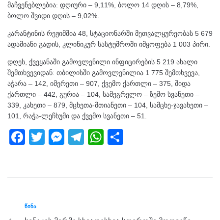
მაჩვენებლებია: დღიური – 9,11%, ბოლო 14 დღის – 8,79%,
ბოლო შვიდი დღის – 9,02%.
კარანტინის რეჟიმშია 48, სტაციონარში მეთვალყურეობას 5 679
ადამიანი გადის, კლინიკურ სასტუმროში იმყოფება 1 003 პირი.
დღეს, ქვეყანაში გამოვლენილი ინფიცირების 5 219 ახალი
შემთხვევიდან: თბილისში გამოვლენილია 1 775 შემთხვევა,
აჭარა – 142, იმერეთი – 907, ქვემო ქართლი – 375, შიდა
ქართლი – 442, გურია – 104, სამეგრელო – ზემო სვანეთი –
339, კახეთი – 879, მცხეთა-მთიანეთი – 104, სამცხე-ჯავახეთი –
101, რაჭა-ლეჩხუმი და ქვემო სვანეთი – 51.
F
T
M
T
W
S
a
wi
e
el
h
h
c
tt
ss
e
at
ar
e
er
e
gr
s
e
b
n
a
A
ᲬᲘᲜᲐ
o
g
m
p