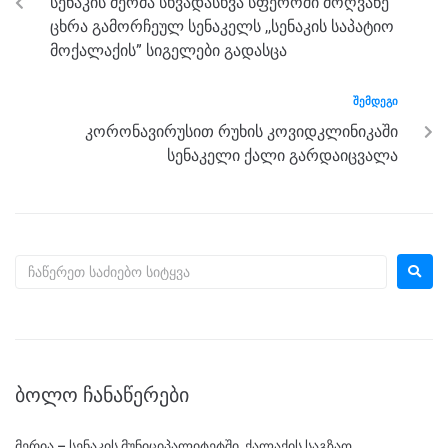
სენაკის მერმა სხვადასხვა სფეროში მოღვაწე
o
er
p
ცხრა გამორჩეულ სენაკელს ,,სენაკის საპატიო
k
მოქალაქის” სიგელები გადასცა
ᲨᲔᲛᲓᲔᲒᲘ
კორონავირუსით რუხის კოვიდკლინიკაში
სენაკელი ქალი გარდაიცვალა
ᲑᲝᲚᲝ ᲩᲐᲜᲐᲬᲔᲠᲔᲑᲘ
მერია – სენაკის მუნიციპალიტეტში, ქალაქის საგზაო