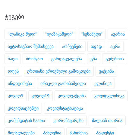
ᲢᲔᲒᲔᲑᲘ
"ლაზიკა მედი"
"ლაზიკამედი"
"სენამედი"
ავარია
ავტოსაგზაო შემთხვევა
არჩევნები
აფად
აცრა
ბაღი
ბრინჯაო
გარდაცვალება
გზა
გუბერნია
დღეს
ერთიანი ეროვნული გამოცდები
ვაქცინა
ინფიცირება
ირაკლი ღარიბაშვილი
კლინიკა
კოვიდ9
კოვიდ19
კოვიდვაქცინა
კოვიდკლინიკა
კოვიდპაციენტი
კოვიდსტატისტიკა
კომენდატის საათი
კორონავირუსი
მალხაზ თორია
მოქალაქეები
პანდემია
პანდმეია
პაციენტი