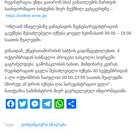
რეგისტრაცია უნდა გაიარონ სსიპ განათლების მართვის
საინფორმაციო სისტემის მიერ შექმნილ ვებგვერდზე –
https://online.emis.ge
“ონლაინ სწავლებაზე განაცხადის შევსება/რეგისტრაციის
გაუქმება შესაძლებელი იქნება ყოველ ხუთშაბათს 00:00 – 18:00
საათის შუალედში.
ვინაიდან, უწყებათაშორისის საბჭოს გადაწყვეტილებით, 4
ოქტომბრიდან სასწავლო პროცესი სასკოლო სივრცეში
გაგრძელდება, გამონაკლისის სახით, მიმდინარე კვირას,
რეგისტრაციის გავლა შესაძლებელი იქნება 30 სექტემბრიდან
1-ლი ოქტომბრის ჩათვლით 00:00-23:59 საათის შუალედში.
სწორედ ამ დროს იქნება ღია სარეგისტრაციო ველი”.-
ნათქვამია სამინისტროს მიერ გავრცელებულ ინფორმაციაში.
F
T
M
T
W
S
a
wi
e
el
h
h
c
tt
ss
e
at
ar
Tags:
Დისტანციური Სწალება
e
er
e
gr
s
e