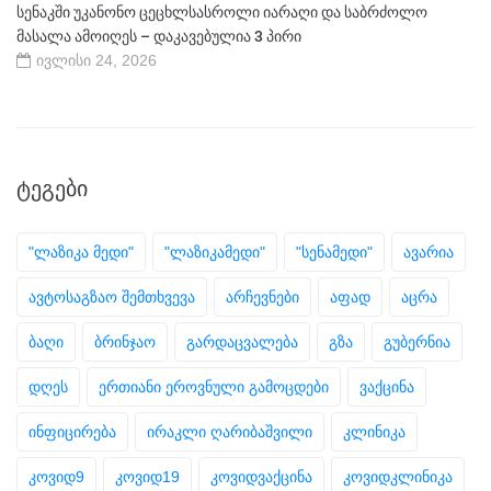
სენაკში უკანონო ცეცხლსასროლი იარაღი და საბრძოლო
მასალა ამოიღეს – დაკავებულია 3 პირი
ივლისი 24, 2026
ᲢᲔᲒᲔᲑᲘ
"ლაზიკა მედი"
"ლაზიკამედი"
"სენამედი"
ავარია
ავტოსაგზაო შემთხვევა
არჩევნები
აფად
აცრა
ბაღი
ბრინჯაო
გარდაცვალება
გზა
გუბერნია
დღეს
ერთიანი ეროვნული გამოცდები
ვაქცინა
ინფიცირება
ირაკლი ღარიბაშვილი
კლინიკა
კოვიდ9
კოვიდ19
კოვიდვაქცინა
კოვიდკლინიკა