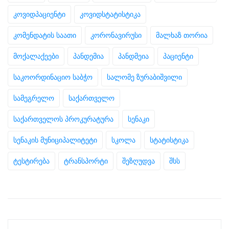
კოვიდპაციენტი
კოვიდსტატისტიკა
კომენდატის საათი
კორონავირუსი
მალხაზ თორია
მოქალაქეები
პანდემია
პანდმეია
პაციენტი
საკოორდინაციო საბჭო
სალომე ზურაბიშვილი
სამეგრელო
საქართველო
საქართველოს პროკურატურა
სენაკი
სენაკის მუნიციპალიტეტი
სკოლა
სტატისტიკა
ტესტირება
ტრანსპორტი
შეზღუდვა
შსს