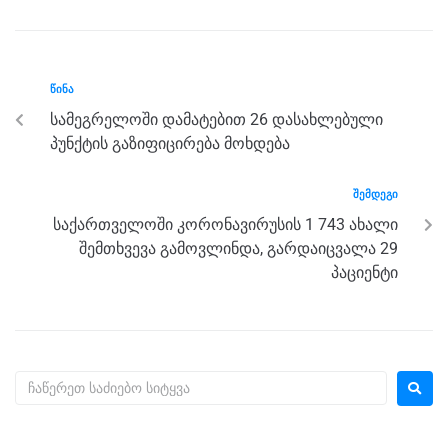
b
n
a
A
o
g
m
p
o
er
p
ᲬᲘᲜᲐ
k
სამეგრელოში დამატებით 26 დასახლებული
პუნქტის გაზიფიცირება მოხდება
ᲨᲔᲛᲓᲔᲒᲘ
საქართველოში კორონავირუსის 1 743 ახალი
შემთხვევა გამოვლინდა, გარდაიცვალა 29
პაციენტი