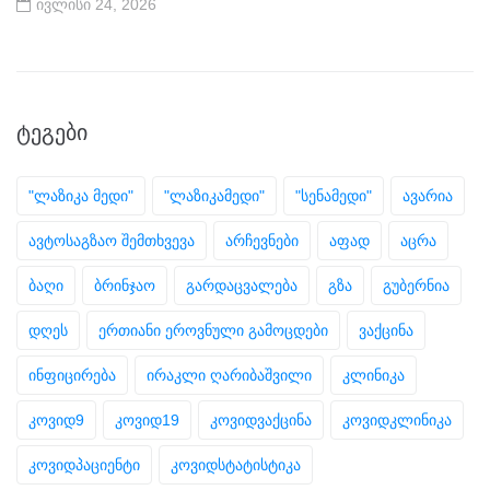
ივლისი 24, 2026
ᲢᲔᲒᲔᲑᲘ
"ლაზიკა მედი"
"ლაზიკამედი"
"სენამედი"
ავარია
ავტოსაგზაო შემთხვევა
არჩევნები
აფად
აცრა
ბაღი
ბრინჯაო
გარდაცვალება
გზა
გუბერნია
დღეს
ერთიანი ეროვნული გამოცდები
ვაქცინა
ინფიცირება
ირაკლი ღარიბაშვილი
კლინიკა
კოვიდ9
კოვიდ19
კოვიდვაქცინა
კოვიდკლინიკა
კოვიდპაციენტი
კოვიდსტატისტიკა