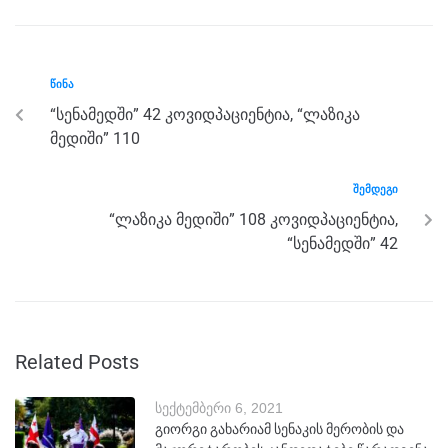
b
n
a
A
o
g
m
p
o
er
p
ᲬᲘᲜᲐ
k
“სენამედში” 42 კოვიდპაციენტია, “ლაზიკა
მედიში” 110
ᲨᲔᲛᲓᲔᲒᲘ
“ლაზიკა მედიში” 108 კოვიდპაციენტია,
“სენამედში” 42
Related Posts
სექტემბერი 6, 2021
გიორგი გახარიამ სენაკის მერობის და