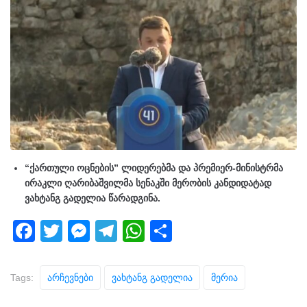
“ქართული ოცნების” ლიდერებმა და პრემიერ-მინისტრმა
ირაკლი ღარიბაშვილმა სენაკში მერობის კანდიდატად
ვახტანგ გადელია წარადგინა.
F
T
M
T
W
S
a
wi
e
el
h
h
c
tt
ss
e
at
ar
Tags:
Არჩევნები
Ვახტანგ Გადელია
Მერია
e
er
e
gr
s
e