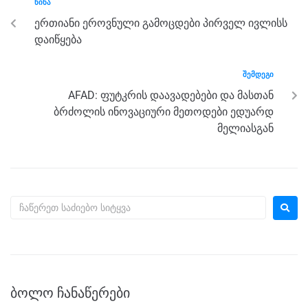
ᲬᲘᲜᲐ
o
g
m
p
ერთიანი ეროვნული გამოცდები პირველ ივლისს
o
er
p
დაიწყება
k
ᲨᲔᲛᲓᲔᲒᲘ
AFAD: ფუტკრის დაავადებები და მასთან
ბრძოლის ინოვაციური მეთოდები ედუარდ
მელიასგან
ᲑᲝᲚᲝ ᲩᲐᲜᲐᲬᲔᲠᲔᲑᲘ