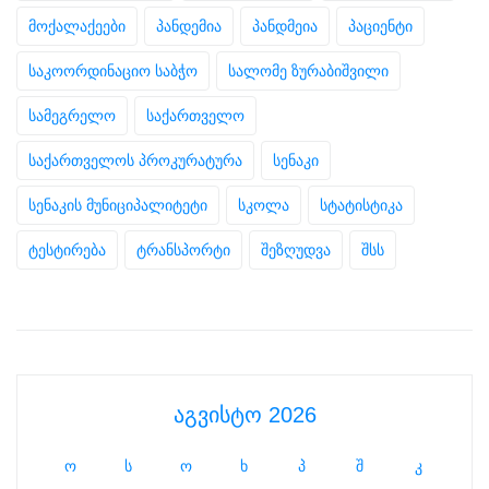
მოქალაქეები
პანდემია
პანდმეია
პაციენტი
საკოორდინაციო საბჭო
სალომე ზურაბიშვილი
სამეგრელო
საქართველო
საქართველოს პროკურატურა
სენაკი
სენაკის მუნიციპალიტეტი
სკოლა
სტატისტიკა
ტესტირება
ტრანსპორტი
შეზღუდვა
შსს
აგვისტო 2026
ო
ს
ო
ხ
პ
შ
კ