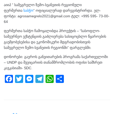
აიიპ ” სამეგრელო ზემო-სვანეთის რეგიონული
ფერმერთა
საბჭო
” ოფიციალურად დარეგისტრირდა. ელ-
ფოსტა: agrosamegrelo2021@gmail.com ტელ: +995 595- 73-00-
64
ფერმერთა საბჭო ჩამოყალიბდა პროექტის – “სასოფლო-
სამეურნეო ექსტენციის გაძლიერება სასიცოცხლო წყაროების
გაუმჯობესებისა და ეკონომიკური მდგრადობისთვის
სამეგრელო ზემო-სვანეთის რეგიონში” ფარგლებში.
დონორები: გაეროს განვითარების პროგრამა საქართველოში
– UNDP და შვეიცარიის თანამშრომლობის ოფისი სამხრეთ
კავკასიაში- SDC.
F
T
M
T
W
S
a
wi
e
el
h
h
c
tt
ss
e
at
ar
e
er
e
gr
s
e
b
n
a
A