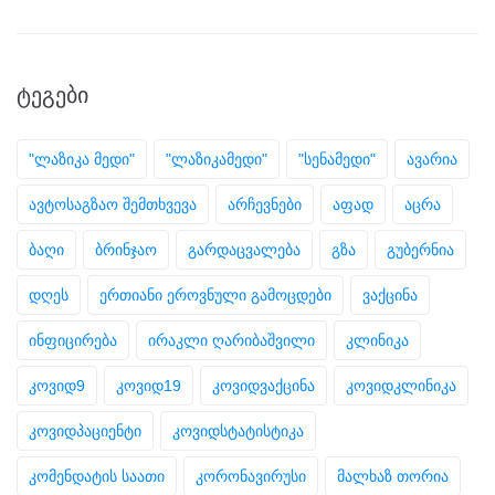
ᲢᲔᲒᲔᲑᲘ
"ლაზიკა მედი"
"ლაზიკამედი"
"სენამედი"
ავარია
ავტოსაგზაო შემთხვევა
არჩევნები
აფად
აცრა
ბაღი
ბრინჯაო
გარდაცვალება
გზა
გუბერნია
დღეს
ერთიანი ეროვნული გამოცდები
ვაქცინა
ინფიცირება
ირაკლი ღარიბაშვილი
კლინიკა
კოვიდ9
კოვიდ19
კოვიდვაქცინა
კოვიდკლინიკა
კოვიდპაციენტი
კოვიდსტატისტიკა
კომენდატის საათი
კორონავირუსი
მალხაზ თორია