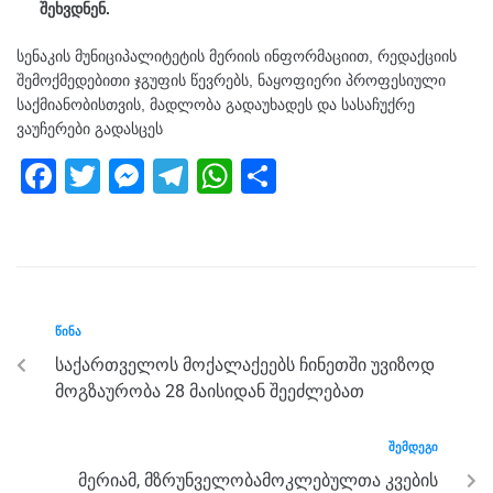
შეხვდნენ.
სენაკის მუნიციპალიტეტის მერიის ინფორმაციით, რედაქციის
შემოქმედებითი ჯგუფის წევრებს, ნაყოფიერი პროფესიული
საქმიანობისთვის, მადლობა გადაუხადეს და სასაჩუქრე
ვაუჩერები გადასცეს
F
T
M
T
W
S
a
wi
e
el
h
h
c
tt
ss
e
at
ar
e
er
e
gr
s
e
b
n
a
A
ᲬᲘᲜᲐ
o
g
m
p
საქართველოს მოქალაქეებს ჩინეთში უვიზოდ
o
er
p
მოგზაურობა 28 მაისიდან შეეძლებათ
k
ᲨᲔᲛᲓᲔᲒᲘ
მერიამ, მზრუნველობამოკლებულთა კვების