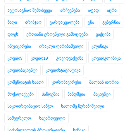
ავტოსაგზაო შემთხვევა
არჩევნები
აფად
აცრა
ბაღი
ბრინჯაო
გარდაცვალება
გზა
გუბერნია
დღეს
ერთიანი ეროვნული გამოცდები
ვაქცინა
ინფიცირება
ირაკლი ღარიბაშვილი
კლინიკა
კოვიდ9
კოვიდ19
კოვიდვაქცინა
კოვიდკლინიკა
კოვიდპაციენტი
კოვიდსტატისტიკა
კომენდატის საათი
კორონავირუსი
მალხაზ თორია
მოქალაქეები
პანდემია
პანდმეია
პაციენტი
საკოორდინაციო საბჭო
სალომე ზურაბიშვილი
სამეგრელო
საქართველო
საქართველოს პროკურატურა
სენაკი