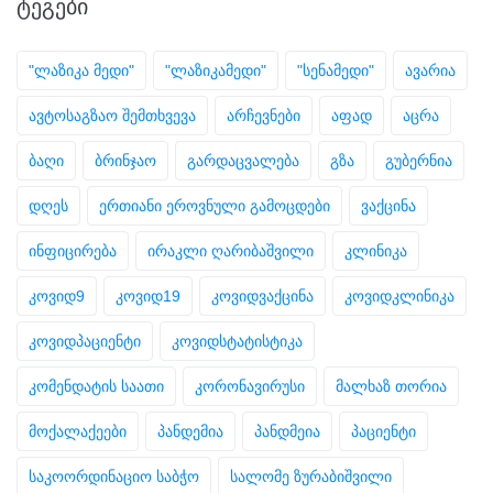
ᲢᲔᲒᲔᲑᲘ
"ლაზიკა მედი"
"ლაზიკამედი"
"სენამედი"
ავარია
ავტოსაგზაო შემთხვევა
არჩევნები
აფად
აცრა
ბაღი
ბრინჯაო
გარდაცვალება
გზა
გუბერნია
დღეს
ერთიანი ეროვნული გამოცდები
ვაქცინა
ინფიცირება
ირაკლი ღარიბაშვილი
კლინიკა
კოვიდ9
კოვიდ19
კოვიდვაქცინა
კოვიდკლინიკა
კოვიდპაციენტი
კოვიდსტატისტიკა
კომენდატის საათი
კორონავირუსი
მალხაზ თორია
მოქალაქეები
პანდემია
პანდმეია
პაციენტი
საკოორდინაციო საბჭო
სალომე ზურაბიშვილი