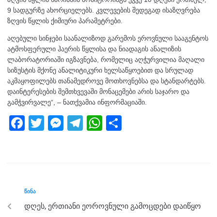
9 სადგურზე ახორციელებს. კვლევების შედეგად ისაზღვრება
ზღვის წყლის ქიმიური პარამეტრები.
აღებული სინჯები საანალიზოდ გარემოს ეროვნული სააგენტოს
ატმოსფერული ჰაერის წყლისა და ნიადაგის ანალიზის
ლაბორატორიაში იგზავნება, რომელიც აღჭურვილია მაღალი
სიზუსტის მქონე ანალიტიკური ხელსაწყოებით და სრულად
აკმაყოფილებს თანამედროვე მოთხოვნებსა და სტანდარტებს.
დაინტერესების შემთხვევაში მონაცემები არის საჯარო და
გამჭვირვალე“, – ნათქვამია ინფორმაციაში.
F
T
M
T
W
S
a
wi
e
el
h
h
c
tt
ss
e
at
ar
e
er
e
gr
s
e
b
n
a
A
ᲬᲘᲜᲐ
o
g
m
p
დღეს, ერთიანი ეოროვნული გამოცდები დაიწყო
o
er
p