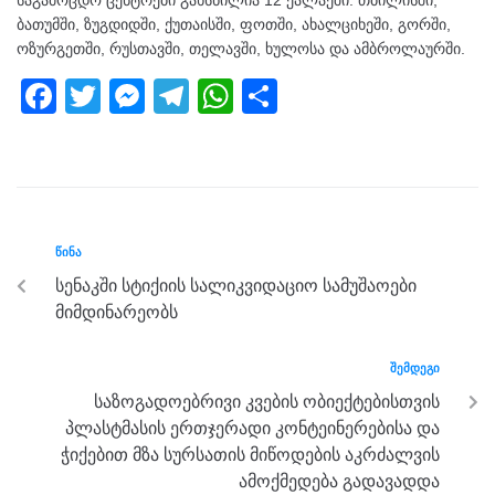
საგამოცდო ცენტრები გახსნილია 12 ქალაქში: თბილისში,
ბათუმში, ზუგდიდში, ქუთაისში, ფოთში, ახალციხეში, გორში,
ოზურგეთში, რუსთავში, თელავში, ხულოსა და ამბროლაურში.
F
T
M
T
W
S
a
wi
e
el
h
h
c
tt
ss
e
at
ar
e
er
e
gr
s
e
b
n
a
A
ᲬᲘᲜᲐ
o
g
m
p
სენაკში სტიქიის სალიკვიდაციო სამუშაოები
o
er
p
მიმდინარეობს
k
ᲨᲔᲛᲓᲔᲒᲘ
საზოგადოებრივი კვების ობიექტებისთვის
პლასტმასის ერთჯერადი კონტეინერებისა და
ჭიქებით მზა სურსათის მიწოდების აკრძალვის
ამოქმედება გადავადდა