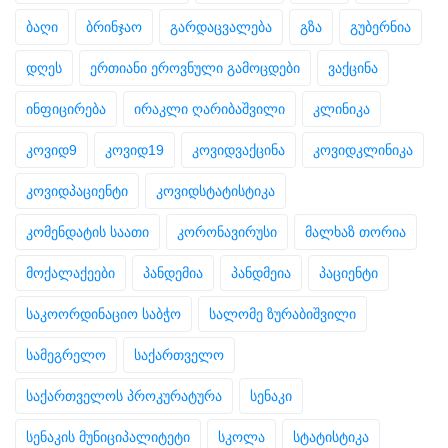
ბაღი
ბრინჯაო
გარდაცვალება
გზა
გუბერნია
დღეს
ერთიანი ეროვნული გამოცდები
ვაქცინა
ინფიცირება
ირაკლი ღარიბაშვილი
კლინიკა
კოვიდ9
კოვიდ19
კოვიდვაქცინა
კოვიდკლინიკა
კოვიდპაციენტი
კოვიდსტატისტიკა
კომენდატის საათი
კორონავირუსი
მალხაზ თორია
მოქალაქეები
პანდემია
პანდმეია
პაციენტი
საკოორდინაციო საბჭო
სალომე ზურაბიშვილი
სამეგრელო
საქართველო
საქართველოს პროკურატურა
სენაკი
სენაკის მუნიციპალიტეტი
სკოლა
სტატისტიკა