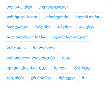
კოვიდპაციენტი
კოვიდსტატისტიკა
კომენდატის საათი
კორონავირუსი
მალხაზ თორია
მოქალაქეები
პანდემია
პანდმეია
პაციენტი
საკოორდინაციო საბჭო
სალომე ზურაბიშვილი
სამეგრელო
საქართველო
საქართველოს პროკურატურა
სენაკი
სენაკის მუნიციპალიტეტი
სკოლა
სტატისტიკა
ტესტირება
ტრანსპორტი
შეზღუდვა
შსს