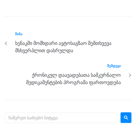
a
wi
e
el
h
h
c
tt
ss
e
at
ar
e
er
e
gr
s
e
b
n
a
A
ᲬᲘᲜᲐ
o
g
m
p
სენაკში მომხდარი ავტოსაგზაო შემთხვევა
o
er
p
მსხვერპლით დასრულდა
k
ᲨᲔᲛᲓᲔᲒᲘ
ქრონიკულ დაავადებათა სამკურნალო
მედიკამენტების პროგრამა ფართოვდება