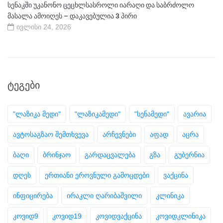
სენაკში უკანონო ცეცხლსასროლი იარაღი და საბრძოლო
მასალა ამოიღეს – დაკავებულია 3 პირი
ივლისი 24, 2026
ᲢᲔᲒᲔᲑᲘ
"ლაზიკა მედი"
"ლაზიკამედი"
"სენამედი"
ავარია
ავტოსაგზაო შემთხვევა
არჩევნები
აფად
აცრა
ბაღი
ბრინჯაო
გარდაცვალება
გზა
გუბერნია
დღეს
ერთიანი ეროვნული გამოცდები
ვაქცინა
ინფიცირება
ირაკლი ღარიბაშვილი
კლინიკა
კოვიდ9
კოვიდ19
კოვიდვაქცინა
კოვიდკლინიკა