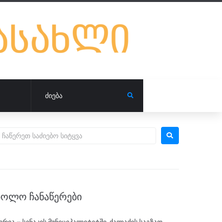
ᲑᲝᲚᲝ ᲩᲐᲜᲐᲬᲔᲠᲔᲑᲘ