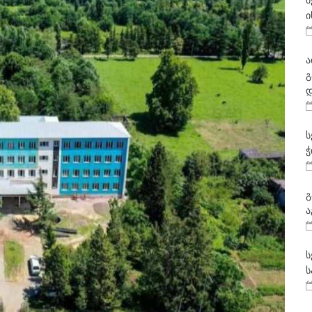
მ
ი
ა
გ
დ
ს
ჭ
გ
ა
ს
ს