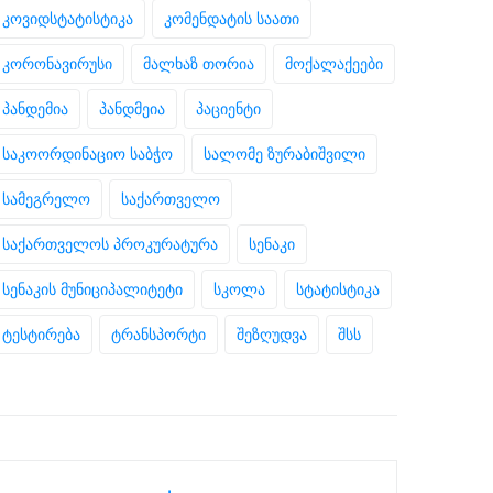
კოვიდსტატისტიკა
კომენდატის საათი
კორონავირუსი
მალხაზ თორია
მოქალაქეები
პანდემია
პანდმეია
პაციენტი
საკოორდინაციო საბჭო
სალომე ზურაბიშვილი
სამეგრელო
საქართველო
საქართველოს პროკურატურა
სენაკი
სენაკის მუნიციპალიტეტი
სკოლა
სტატისტიკა
ტესტირება
ტრანსპორტი
შეზღუდვა
შსს