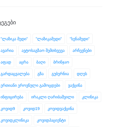
ᲢᲔᲒᲔᲑᲘ
"ლაზიკა მედი"
"ლაზიკამედი"
"სენამედი"
ავარია
ავტოსაგზაო შემთხვევა
არჩევნები
აფად
აცრა
ბაღი
ბრინჯაო
გარდაცვალება
გზა
გუბერნია
დღეს
ერთიანი ეროვნული გამოცდები
ვაქცინა
ინფიცირება
ირაკლი ღარიბაშვილი
კლინიკა
კოვიდ9
კოვიდ19
კოვიდვაქცინა
კოვიდკლინიკა
კოვიდპაციენტი