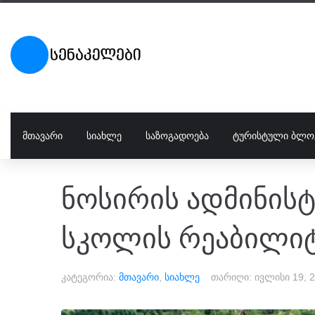
ᲛᲗᲐᲕᲐᲠᲘ
ᲡᲘᲐᲮᲚᲔ
ᲡᲐᲖᲝᲒᲐᲓᲝᲔᲑᲐ
ᲢᲣᲠᲘᲡᲢᲣᲚᲘ ᲑᲚᲝ
ნოსირის ადმინის
სკოლის რეაბილიტ
კატეგორია:
მთავარი
,
სიახლე
თარიღი:
ივლისი 19, 