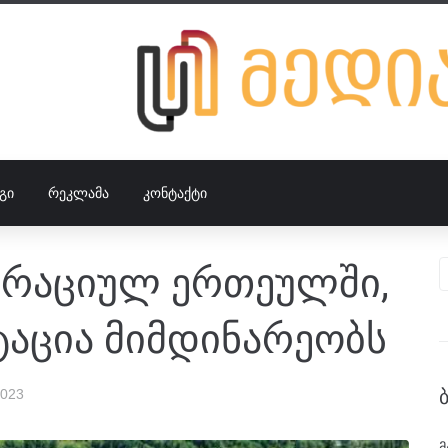
ᲒᲘ
ᲠᲔᲙᲚᲐᲛᲐ
ᲙᲝᲜᲢᲐᲥᲢᲘ
ტრაციულ ერთეულში,
აცია მიმდინარეობს
2023