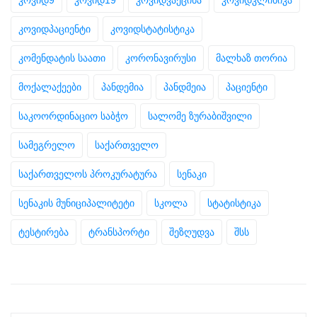
კოვიდპაციენტი
კოვიდსტატისტიკა
კომენდატის საათი
კორონავირუსი
მალხაზ თორია
მოქალაქეები
პანდემია
პანდმეია
პაციენტი
საკოორდინაციო საბჭო
სალომე ზურაბიშვილი
სამეგრელო
საქართველო
საქართველოს პროკურატურა
სენაკი
სენაკის მუნიციპალიტეტი
სკოლა
სტატისტიკა
ტესტირება
ტრანსპორტი
შეზღუდვა
შსს