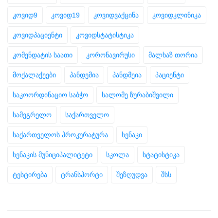
კოვიდ9
კოვიდ19
კოვიდვაქცინა
კოვიდკლინიკა
კოვიდპაციენტი
კოვიდსტატისტიკა
კომენდატის საათი
კორონავირუსი
მალხაზ თორია
მოქალაქეები
პანდემია
პანდმეია
პაციენტი
საკოორდინაციო საბჭო
სალომე ზურაბიშვილი
სამეგრელო
საქართველო
საქართველოს პროკურატურა
სენაკი
სენაკის მუნიციპალიტეტი
სკოლა
სტატისტიკა
ტესტირება
ტრანსპორტი
შეზღუდვა
შსს