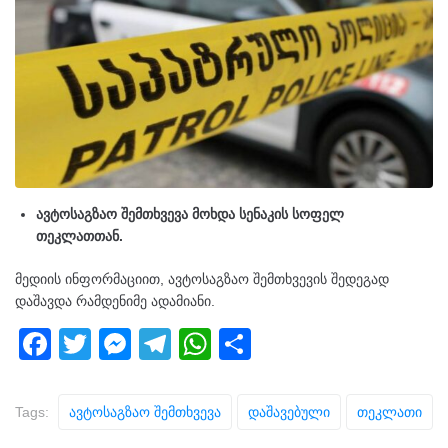
ავტოსაგზაო შემთხვევა მოხდა სენაკის სოფელ
თეკლათთან.
მედიის ინფორმაციით, ავტოსაგზაო შემთხვევის შედეგად
დაშავდა რამდენიმე ადამიანი.
F
T
M
T
W
S
a
wi
e
el
h
h
c
tt
ss
e
at
ar
Tags:
Ავტოსაგზაო Შემთხვევა
Დაშავებული
Თეკლათი
e
er
e
gr
s
e