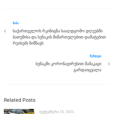
b
n
a
A
o
g
m
p
o
er
p
ᲬᲘᲜᲐ
k
საქართველოს რკინიგზა სააღდგომო დღეებში
ბათუმისა და სენაკის მიმართულებით დამატებით
რეისებს ნიშნავს
ᲨᲔᲛᲓᲔᲒᲘ
სენაკში კორონავირუსით მამაკაცი
გარდაიცვალა
Related Posts
სექტემბერი 15, 2021