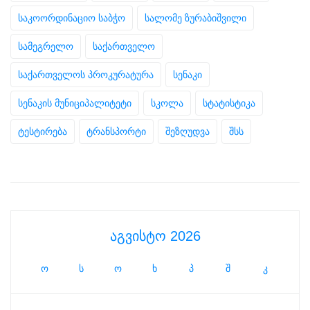
საკოორდინაციო საბჭო
სალომე ზურაბიშვილი
სამეგრელო
საქართველო
საქართველოს პროკურატურა
სენაკი
სენაკის მუნიციპალიტეტი
სკოლა
სტატისტიკა
ტესტირება
ტრანსპორტი
შეზღუდვა
შსს
აგვისტო 2026
ო
ს
ო
ხ
პ
შ
კ