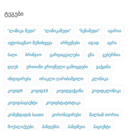
ᲢᲔᲒᲔᲑᲘ
"ლაზიკა მედი"
"ლაზიკამედი"
"სენამედი"
ავარია
ავტოსაგზაო შემთხვევა
არჩევნები
აფად
აცრა
ბაღი
ბრინჯაო
გარდაცვალება
გზა
გუბერნია
დღეს
ერთიანი ეროვნული გამოცდები
ვაქცინა
ინფიცირება
ირაკლი ღარიბაშვილი
კლინიკა
კოვიდ9
კოვიდ19
კოვიდვაქცინა
კოვიდკლინიკა
კოვიდპაციენტი
კოვიდსტატისტიკა
კომენდატის საათი
კორონავირუსი
მალხაზ თორია
მოქალაქეები
პანდემია
პანდმეია
პაციენტი