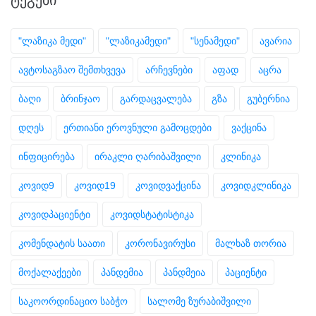
"ლაზიკა მედი"
"ლაზიკამედი"
"სენამედი"
ავარია
ავტოსაგზაო შემთხვევა
არჩევნები
აფად
აცრა
ბაღი
ბრინჯაო
გარდაცვალება
გზა
გუბერნია
დღეს
ერთიანი ეროვნული გამოცდები
ვაქცინა
ინფიცირება
ირაკლი ღარიბაშვილი
კლინიკა
კოვიდ9
კოვიდ19
კოვიდვაქცინა
კოვიდკლინიკა
კოვიდპაციენტი
კოვიდსტატისტიკა
კომენდატის საათი
კორონავირუსი
მალხაზ თორია
მოქალაქეები
პანდემია
პანდმეია
პაციენტი
საკოორდინაციო საბჭო
სალომე ზურაბიშვილი