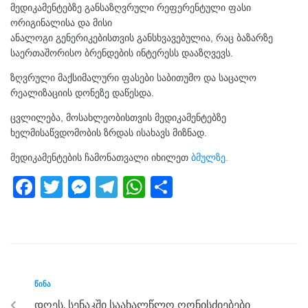
მედიკამენტებზე განსაზღვრული რეფერენტული ფასი
ორიგინალისა და მისი
ანალოგი გენერიკებისთვის განსხვავებულია, რაც ბაზარზე
საერთაშორისო ბრენდების ინტერესს დააზღვევს.
ზღვრული მაქსიმალური ფასები საბითუმო და საცალო
რეალიზაციის დონეზე დაწესდა.
ცვლილება, მოსახლეობისთვის მედიკამენტებზე
ხელმისაწვდომობის ზრდას ისახავს მიზნად.
მედიკამენტების ჩამონათვალი იხილეთ
ბმულზე.
F
T
M
T
W
S
a
wi
e
el
h
h
c
tt
ss
e
at
ar
e
er
e
gr
s
e
b
n
a
A
ᲬᲘᲜᲐ
o
g
m
p
დღეს, სენაკში საახალწლო ღონისძიებები