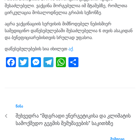
შესაძლებელი. ვაქცინა მორგებულია იმ შტამებზე, რომლთა
ცირკულაცია მოსალოდნელია გრიპის სეზონზე.
აცრა ვაქცინაციის სერვისის მიმწოდებელ ნებისმიერ
სამედიცინო დაწესებულებაში შესაძლებელია 6 თვის ასაკიდან
და ბენეფიციარებისთვის სრულად უფასოა.
დაწესებულებების სია იხილეთ
აქ.
F
T
M
T
W
S
a
wi
e
el
h
h
c
tt
ss
e
at
ar
e
er
e
gr
s
e
b
n
a
A
ᲬᲘᲜᲐ
o
g
m
p
შეხვედრა “მდგრადი ენერგეტიკისა და კლიმატის
o
er
p
სამოქმედო გეგმის შემუშავების” საკითხზე
k
ᲨᲔᲛᲓᲔᲒᲘ