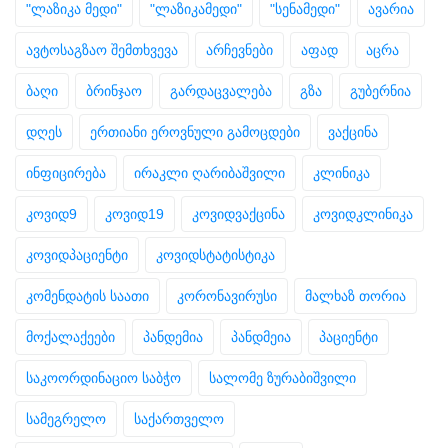
"ლაზიკა მედი"
"ლაზიკამედი"
"სენამედი"
ავარია
ავტოსაგზაო შემთხვევა
არჩევნები
აფად
აცრა
ბაღი
ბრინჯაო
გარდაცვალება
გზა
გუბერნია
დღეს
ერთიანი ეროვნული გამოცდები
ვაქცინა
ინფიცირება
ირაკლი ღარიბაშვილი
კლინიკა
კოვიდ9
კოვიდ19
კოვიდვაქცინა
კოვიდკლინიკა
კოვიდპაციენტი
კოვიდსტატისტიკა
კომენდატის საათი
კორონავირუსი
მალხაზ თორია
მოქალაქეები
პანდემია
პანდმეია
პაციენტი
საკოორდინაციო საბჭო
სალომე ზურაბიშვილი
სამეგრელო
საქართველო