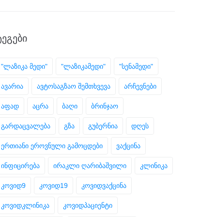
ᲢᲔᲒᲔᲑᲘ
"ლაზიკა მედი"
"ლაზიკამედი"
"სენამედი"
ავარია
ავტოსაგზაო შემთხვევა
არჩევნები
აფად
აცრა
ბაღი
ბრინჯაო
გარდაცვალება
გზა
გუბერნია
დღეს
ერთიანი ეროვნული გამოცდები
ვაქცინა
ინფიცირება
ირაკლი ღარიბაშვილი
კლინიკა
კოვიდ9
კოვიდ19
კოვიდვაქცინა
კოვიდკლინიკა
კოვიდპაციენტი