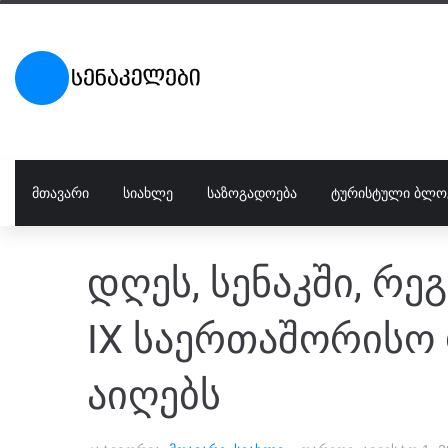
ᲛᲗᲐᲕᲐᲠᲘ
ᲡᲘᲐᲮᲚᲔ
ᲡᲐᲖᲝᲒᲐᲓᲝᲔᲑᲐ
ᲢᲣᲠᲘᲡᲢᲣᲚᲘ ᲑᲚᲝ
დღეს, სენაკში, რ
IX საერთაშორისო
აიღებს