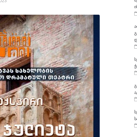
მ
2023
ი
ა
გ
დ
ს
ჭ
გ
ა
ს
ს