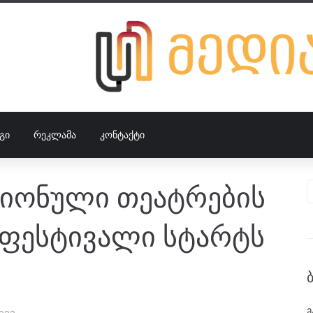
ᲒᲘ
ᲠᲔᲙᲚᲐᲛᲐ
ᲙᲝᲜᲢᲐᲥᲢᲘ
ეგიონული თეატრების
 ფესტივალი სტარტს