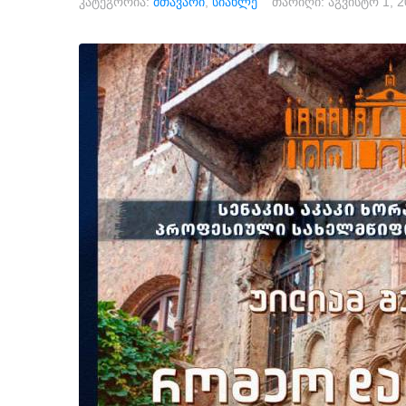
კატეგორია:
მთავარი
,
სიახლე
თარიღი:
აგვისტო 1, 