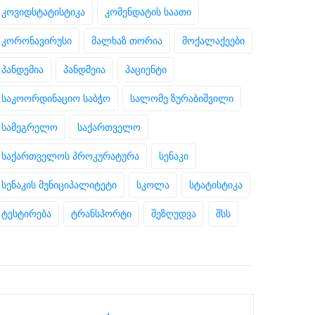
კოვიდსტატისტიკა
კომენდატის საათი
კორონავირუსი
მალხაზ თორია
მოქალაქეები
პანდემია
პანდმეია
პაციენტი
საკოორდინაციო საბჭო
სალომე ზურაბიშვილი
სამეგრელო
საქართველო
საქართველოს პროკურატურა
სენაკი
სენაკის მუნიციპალიტეტი
სკოლა
სტატისტიკა
ტესტირება
ტრანსპორტი
შეზღუდვა
შსს