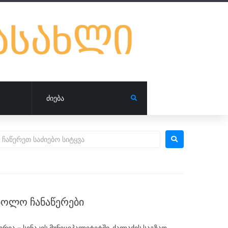
ᲑᲝᲚᲝ ᲩᲐᲜᲐᲬᲔᲠᲔᲑᲘ