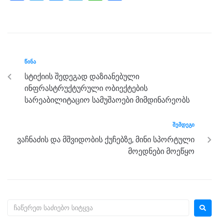
a
wi
e
el
h
h
c
tt
ss
e
at
ar
e
er
e
gr
s
e
b
n
a
A
ᲬᲘᲜᲐ
o
g
m
p
სტიქიის შედეგად დაზიანებული
o
er
p
ინფრასტრუქტურული ობიექტების
k
სარეაბილიტაციო სამუშაოები მიმდინარეობს
ᲨᲔᲛᲓᲔᲒᲘ
ვაჩნაძის და მშვიდობის ქუჩებზე, მინი სპორტული
მოედნები მოეწყო