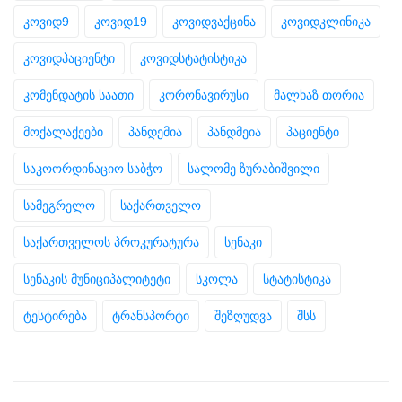
კოვიდ9
კოვიდ19
კოვიდვაქცინა
კოვიდკლინიკა
კოვიდპაციენტი
კოვიდსტატისტიკა
კომენდატის საათი
კორონავირუსი
მალხაზ თორია
მოქალაქეები
პანდემია
პანდმეია
პაციენტი
საკოორდინაციო საბჭო
სალომე ზურაბიშვილი
სამეგრელო
საქართველო
საქართველოს პროკურატურა
სენაკი
სენაკის მუნიციპალიტეტი
სკოლა
სტატისტიკა
ტესტირება
ტრანსპორტი
შეზღუდვა
შსს