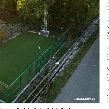
მ
ი
ა
გ
დ
ს
ჭ
გ
ა
ს
ს