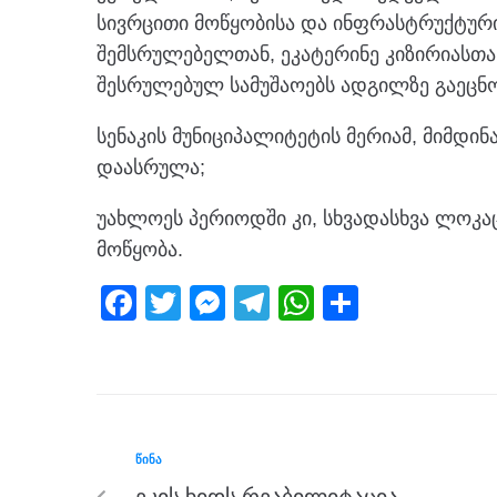
სივრცითი მოწყობისა და ინფრასტრუქტურ
შემსრულებელთან, ეკატერინე კიზირიასთან
შესრულებულ სამუშაოებს ადგილზე გაეცნო
სენაკის მუნიციპალიტეტის მერიამ, მიმდი
დაასრულა;
უახლოეს პერიოდში კი, სხვადასხვა ლოკა
მოწყობა.
F
T
M
T
W
S
a
wi
e
el
h
h
c
tt
ss
e
at
ar
e
er
e
gr
s
e
b
n
a
A
ᲬᲘᲜᲐ
o
g
m
p