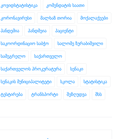
კოვიდსტატისტიკა
კომენდატის საათი
კორონავირუსი
მალხაზ თორია
მოქალაქეები
პანდემია
პანდმეია
პაციენტი
საკოორდინაციო საბჭო
სალომე ზურაბიშვილი
სამეგრელო
საქართველო
საქართველოს პროკურატურა
სენაკი
სენაკის მუნიციპალიტეტი
სკოლა
სტატისტიკა
ტესტირება
ტრანსპორტი
შეზღუდვა
შსს