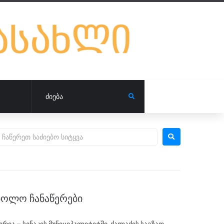
ᲑᲝᲚᲝ ᲩᲐᲜᲐᲬᲔᲠᲔᲑᲘ