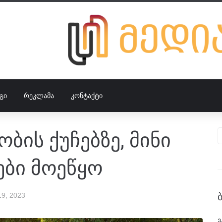
ᲒᲘ
ᲠᲔᲙᲚᲐᲛᲐ
ᲙᲝᲜᲢᲐᲥᲢᲘ
ობის ქუჩებზე, მინი
ბი მოეწყო
9, 2023