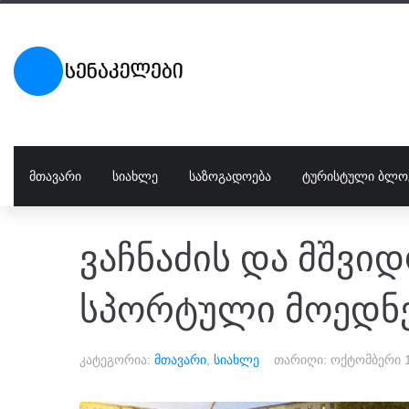
ᲛᲗᲐᲕᲐᲠᲘ
ᲡᲘᲐᲮᲚᲔ
ᲡᲐᲖᲝᲒᲐᲓᲝᲔᲑᲐ
ᲢᲣᲠᲘᲡᲢᲣᲚᲘ ᲑᲚᲝ
ვაჩნაძის და მშვიდ
სპორტული მოედნე
კატეგორია:
მთავარი
,
სიახლე
თარიღი:
ოქტომბერი 1