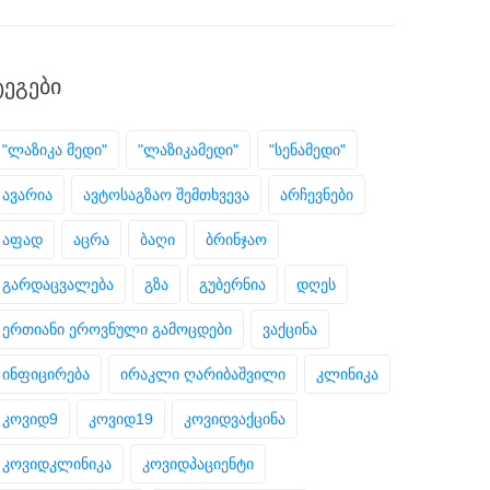
ᲢᲔᲒᲔᲑᲘ
"ლაზიკა მედი"
"ლაზიკამედი"
"სენამედი"
ავარია
ავტოსაგზაო შემთხვევა
არჩევნები
აფად
აცრა
ბაღი
ბრინჯაო
გარდაცვალება
გზა
გუბერნია
დღეს
ერთიანი ეროვნული გამოცდები
ვაქცინა
ინფიცირება
ირაკლი ღარიბაშვილი
კლინიკა
კოვიდ9
კოვიდ19
კოვიდვაქცინა
კოვიდკლინიკა
კოვიდპაციენტი