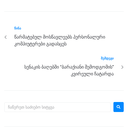
c
tt
ss
e
at
ar
e
er
e
gr
s
e
b
n
a
A
ᲬᲘᲜᲐ
o
g
m
p
წარმატებულ მოსწავლეებს პერსონალური
o
er
p
კომპიუტერები გადასცეს
k
ᲨᲔᲛᲓᲔᲒᲘ
სენაკის ბაღებში “ბარაქიანი შემოდგომის’’
კვირეული ჩატარდა