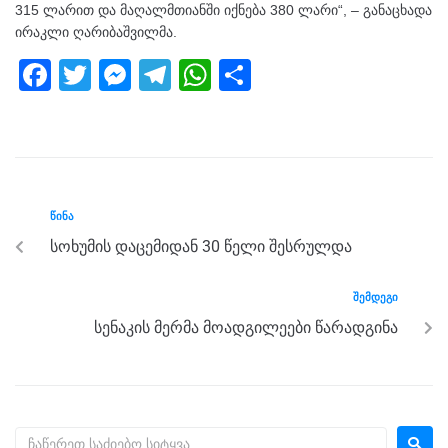
315 ლარით და მაღალმთიანში იქნება 380 ლარი“, – განაცხადა
ირაკლი ღარიბაშვილმა.
F
T
M
T
W
S
a
wi
e
el
h
h
c
tt
ss
e
at
ar
e
er
e
gr
s
e
b
n
a
A
ᲬᲘᲜᲐ
o
g
m
p
სოხუმის დაცემიდან 30 წელი შესრულდა
o
er
p
k
ᲨᲔᲛᲓᲔᲒᲘ
სენაკის მერმა მოადგილეები წარადგინა