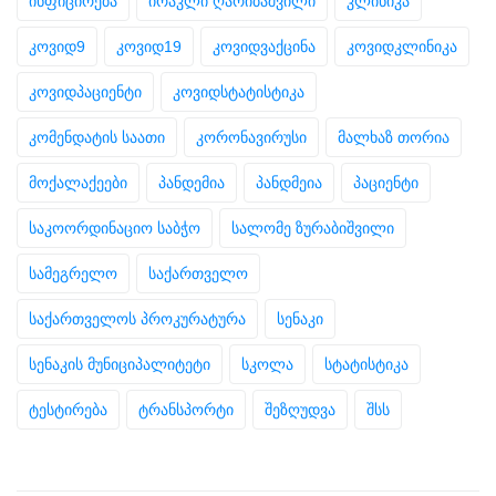
ინფიცირება
ირაკლი ღარიბაშვილი
კლინიკა
კოვიდ9
კოვიდ19
კოვიდვაქცინა
კოვიდკლინიკა
კოვიდპაციენტი
კოვიდსტატისტიკა
კომენდატის საათი
კორონავირუსი
მალხაზ თორია
მოქალაქეები
პანდემია
პანდმეია
პაციენტი
საკოორდინაციო საბჭო
სალომე ზურაბიშვილი
სამეგრელო
საქართველო
საქართველოს პროკურატურა
სენაკი
სენაკის მუნიციპალიტეტი
სკოლა
სტატისტიკა
ტესტირება
ტრანსპორტი
შეზღუდვა
შსს