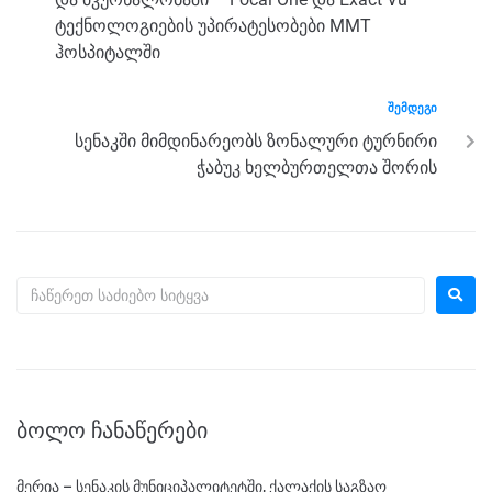
k
ტექნოლოგიების უპირატესობები MMT
ჰოსპიტალში
ᲨᲔᲛᲓᲔᲒᲘ
სენაკში მიმდინარეობს ზონალური ტურნირი
ჭაბუკ ხელბურთელთა შორის
ᲑᲝᲚᲝ ᲩᲐᲜᲐᲬᲔᲠᲔᲑᲘ
მერია – სენაკის მუნიციპალიტეტში, ქალაქის საგზაო