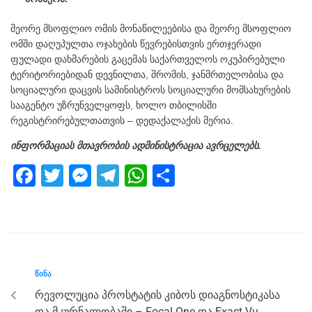
მეორე მსოფლიო ომის მონაწილეებისა და მეორე მსოფლიო
ომში დაღუპულთა ოჯახების წევრებისთვის ერთჯერადი
ფულადი დახმარების გაცემას საქართველოს ოკუპირებული
ტერიტორიებიდან დევნილთა, შრომის, ჯანმრთელობისა და
სოციალური დაცვის სამინისტროს სოციალური მომსახურების
სააგენტო უზრუნველყოფს, ხოლო თბილისში
რეგისტრირებულთათვის – დედაქალაქის მერია.
ინფორმაციას მთავრობის ადმინისტრაცია ავრცელებს.
F
T
M
T
W
S
a
wi
e
el
h
h
c
tt
ss
e
at
ar
e
er
e
gr
s
e
b
n
a
A
ᲬᲘᲜᲐ
o
g
m
p
რევოლუცია პროსტატის კიბოს დიაგნოსტიკასა
o
er
p
და მკურნალობაში – Focal One და Exact Vu