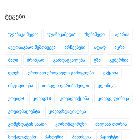
ᲢᲔᲒᲔᲑᲘ
"ლაზიკა მედი"
"ლაზიკამედი"
"სენამედი"
ავარია
ავტოსაგზაო შემთხვევა
არჩევნები
აფად
აცრა
ბაღი
ბრინჯაო
გარდაცვალება
გზა
გუბერნია
დღეს
ერთიანი ეროვნული გამოცდები
ვაქცინა
ინფიცირება
ირაკლი ღარიბაშვილი
კლინიკა
კოვიდ9
კოვიდ19
კოვიდვაქცინა
კოვიდკლინიკა
კოვიდპაციენტი
კოვიდსტატისტიკა
კომენდატის საათი
კორონავირუსი
მალხაზ თორია
მოქალაქეები
პანდემია
პანდმეია
პაციენტი