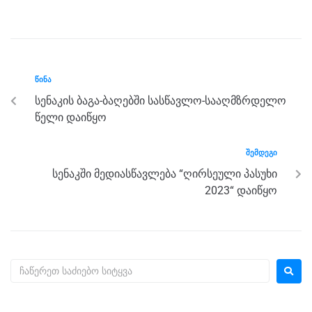
a
wi
e
el
h
h
c
tt
ss
e
at
ar
e
er
e
gr
s
e
b
n
a
A
ᲬᲘᲜᲐ
o
g
m
p
სენაკის ბაგა-ბაღებში სასწავლო-სააღმზრდელო
o
er
p
წელი დაიწყო
k
ᲨᲔᲛᲓᲔᲒᲘ
სენაკში მედიასწავლება “ღირსეული პასუხი
2023“ დაიწყო