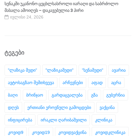
სენაკში უკანონო ცეცხლსასროლი იარაღი და საბრძოლო
მასალა ამოიღეს – დაკავებულია 3 პირი
ივლისი 24, 2026
ᲢᲔᲒᲔᲑᲘ
"ლაზიკა მედი"
"ლაზიკამედი"
"სენამედი"
ავარია
ავტოსაგზაო შემთხვევა
არჩევნები
აფად
აცრა
ბაღი
ბრინჯაო
გარდაცვალება
გზა
გუბერნია
დღეს
ერთიანი ეროვნული გამოცდები
ვაქცინა
ინფიცირება
ირაკლი ღარიბაშვილი
კლინიკა
კოვიდ9
კოვიდ19
კოვიდვაქცინა
კოვიდკლინიკა