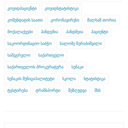
კოვიდპაციენტი
კოვიდსტატისტიკა
კომენდატის საათი
კორონავირუსი
მალხაზ თორია
მოქალაქეები
პანდემია
პანდმეია
პაციენტი
საკოორდინაციო საბჭო
სალომე ზურაბიშვილი
სამეგრელო
საქართველო
საქართველოს პროკურატურა
სენაკი
სენაკის მუნიციპალიტეტი
სკოლა
სტატისტიკა
ტესტირება
ტრანსპორტი
შეზღუდვა
შსს