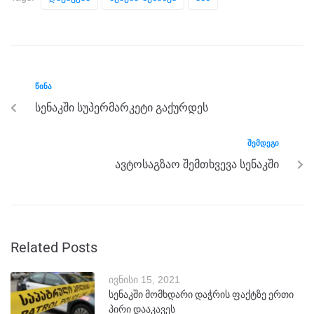
e
er
e
gr
s
e
b
n
a
A
o
g
m
p
o
er
p
ᲬᲘᲜᲐ
k
სენაკში სუპერმარკეტი გაქურდეს
ᲨᲔᲛᲓᲔᲒᲘ
ავტოსაგზაო შემთხვევა სენაკში
Related Posts
ივნისი 15, 2021
სენაკში მომხდარი დაჭრის ფაქტზე ერთი
პირი დააკავეს