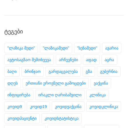
ᲢᲔᲒᲔᲑᲘ
"ლაზიკა მედი"
"ლაზიკამედი"
"სენამედი"
ავარია
ავტოსაგზაო შემთხვევა
არჩევნები
აფად
აცრა
ბაღი
ბრინჯაო
გარდაცვალება
გზა
გუბერნია
დღეს
ერთიანი ეროვნული გამოცდები
ვაქცინა
ინფიცირება
ირაკლი ღარიბაშვილი
კლინიკა
კოვიდ9
კოვიდ19
კოვიდვაქცინა
კოვიდკლინიკა
კოვიდპაციენტი
კოვიდსტატისტიკა