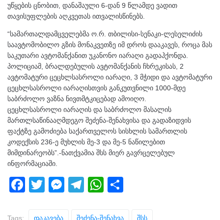
უწყების ცნობით, დანაშაული 6-დან 9 წლამდე ვადით
თავისუფლების აღკვეთას ითვალისწინებს.
“სამართალდამცველებმა ო.რ. თბილისი-სენაკი-ლესელიძის
საავტომობილო გზის მონაკვეთზე იმ დროს დააკავეს, როცა მას
საკუთარი ავტომანქანით უკანონო იარაღი გადაჰქონდა.
პოლიციამ, ბრალდებულის ავტომანქანის ჩხრეკისას, 2
ავტომატური ცეცხლსასროლი იარაღი, 3 მჭიდი და ავტომატური
ცეცხლსასროლი იარაღისთვის განკუთვნილი 1000-მდე
საბრძოლო ვაზნა ნივთმტკიცებად ამოიღო.
ცეცხლსასროლი იარაღის და საბრძოლო მასალის
მართლსაწინააღმდეგო შეძენა-შენახვისა და გადაზიდვის
ფაქტზე გამოძიება საქართველოს სისხლის სამართლის
კოდექსის 236-ე მუხლის მე-3 და მე-5 ნაწილებით
მიმდინარეობს”.-ნათქვამია შსს მიერ გავრცელებულ
ინფორმაციაში.
F
T
M
T
W
S
a
wi
e
el
h
h
c
tt
ss
e
at
ar
Tags:
Დაკავება
Შეძენა-Შენახვა
Შსს