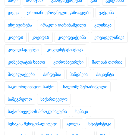
ბაღი
ბრინჯაო
გარდაცვალება
გზა
გუბერნია
დღეს
ერთიანი ეროვნული გამოცდები
ვაქცინა
ინფიცირება
ირაკლი ღარიბაშვილი
კლინიკა
კოვიდ9
კოვიდ19
კოვიდვაქცინა
კოვიდკლინიკა
კოვიდპაციენტი
კოვიდსტატისტიკა
კომენდატის საათი
კორონავირუსი
მალხაზ თორია
მოქალაქეები
პანდემია
პანდმეია
პაციენტი
საკოორდინაციო საბჭო
სალომე ზურაბიშვილი
სამეგრელო
საქართველო
საქართველოს პროკურატურა
სენაკი
სენაკის მუნიციპალიტეტი
სკოლა
სტატისტიკა