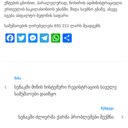
უწტების ცნობით, პარალელურად, ნოსირის ადმინისტრაციული
ერთეულის საკილასონიოს უბანში, შიდა საუბნო გზაზე, ასევე
იგება ასფალტო-ბეტონის საფარი.
სამუშაოების ღირებულება 691 211 ლარს შეადგენს.
F
T
M
T
W
S
a
wi
e
el
h
h
c
tt
ss
e
at
ar
e
er
e
gr
s
e
b
n
a
A
ᲬᲘᲜᲐ
o
g
m
p
სენაკში მიწის სისტემური რეგისტრაციის საველე
o
er
p
სამუშაოები დაიწყო
k
ᲨᲔᲛᲓᲔᲒᲘ
სენაკში ძლიერმა ქარმა პრობლემები შექმნა