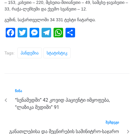
– 153, კახეთი – 220, მცხეთა-მთიანეთი – 49, სამცხე-ჯავახეთი –
33, რაჭა-ლეჩხუმი და ქვემო სვანეთი – 12.
გუშინ, საქართველოში 34 331 ტესტი ჩატარდა.
F
T
M
T
W
S
a
wi
e
el
h
h
c
tt
ss
e
at
ar
Tags:
Პანდემია
Სტატისტიკ
e
er
e
gr
s
e
b
n
a
A
o
g
m
p
o
er
p
ᲬᲘᲜᲐ
k
“სენამედში” 42 კოვიდ პაციენტი იმყოფება,
“ლაზიკა მედიში” 91
ᲨᲔᲛᲓᲔᲒᲘ
განათლებისა და მეცნირების სამინიტრო-საჯარო