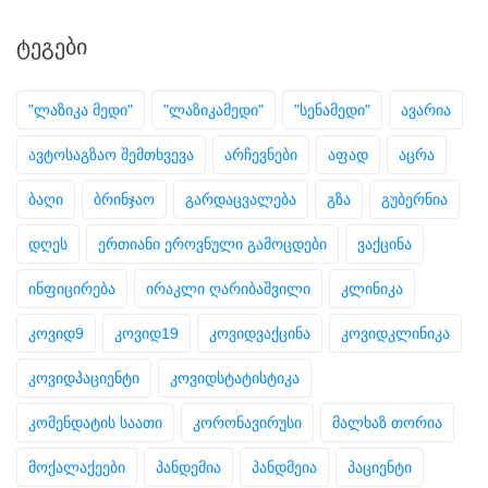
ᲢᲔᲒᲔᲑᲘ
"ლაზიკა მედი"
"ლაზიკამედი"
"სენამედი"
ავარია
ავტოსაგზაო შემთხვევა
არჩევნები
აფად
აცრა
ბაღი
ბრინჯაო
გარდაცვალება
გზა
გუბერნია
დღეს
ერთიანი ეროვნული გამოცდები
ვაქცინა
ინფიცირება
ირაკლი ღარიბაშვილი
კლინიკა
კოვიდ9
კოვიდ19
კოვიდვაქცინა
კოვიდკლინიკა
კოვიდპაციენტი
კოვიდსტატისტიკა
კომენდატის საათი
კორონავირუსი
მალხაზ თორია
მოქალაქეები
პანდემია
პანდმეია
პაციენტი