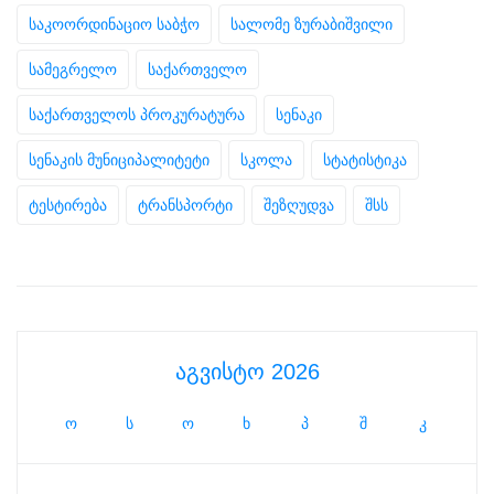
საკოორდინაციო საბჭო
სალომე ზურაბიშვილი
სამეგრელო
საქართველო
საქართველოს პროკურატურა
სენაკი
სენაკის მუნიციპალიტეტი
სკოლა
სტატისტიკა
ტესტირება
ტრანსპორტი
შეზღუდვა
შსს
აგვისტო 2026
ო
ს
ო
ხ
პ
შ
კ