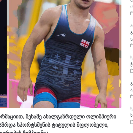
მ
ი
ა
გ
დ
ს
ჭ
გ
ა
ს
ს
ფორმაციით, მესამე ახალგაზრდული ოლიმპიური
ლგაზრდა სპორტსმენის ტიტულის მფლობელი,