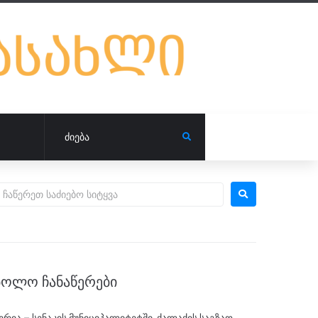
ᲑᲝᲚᲝ ᲩᲐᲜᲐᲬᲔᲠᲔᲑᲘ