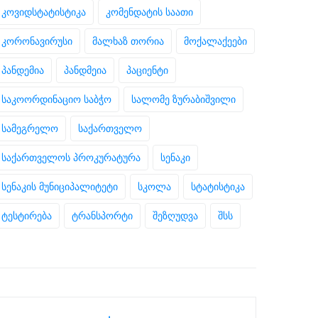
კოვიდსტატისტიკა
კომენდატის საათი
კორონავირუსი
მალხაზ თორია
მოქალაქეები
პანდემია
პანდმეია
პაციენტი
საკოორდინაციო საბჭო
სალომე ზურაბიშვილი
სამეგრელო
საქართველო
საქართველოს პროკურატურა
სენაკი
სენაკის მუნიციპალიტეტი
სკოლა
სტატისტიკა
ტესტირება
ტრანსპორტი
შეზღუდვა
შსს