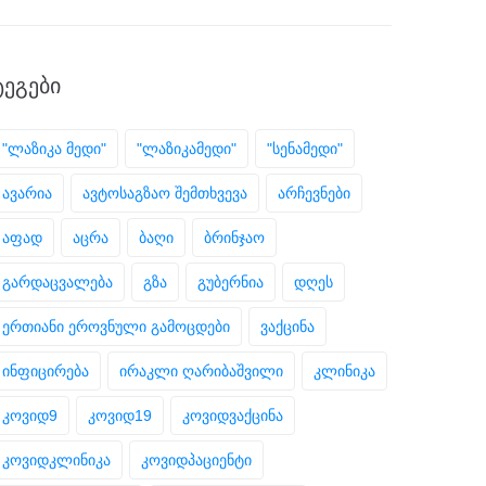
ᲢᲔᲒᲔᲑᲘ
"ლაზიკა მედი"
"ლაზიკამედი"
"სენამედი"
ავარია
ავტოსაგზაო შემთხვევა
არჩევნები
აფად
აცრა
ბაღი
ბრინჯაო
გარდაცვალება
გზა
გუბერნია
დღეს
ერთიანი ეროვნული გამოცდები
ვაქცინა
ინფიცირება
ირაკლი ღარიბაშვილი
კლინიკა
კოვიდ9
კოვიდ19
კოვიდვაქცინა
კოვიდკლინიკა
კოვიდპაციენტი