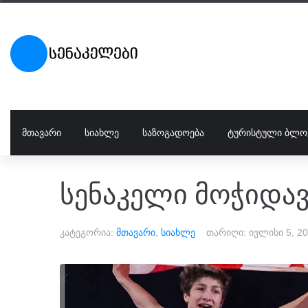
ᲛᲗᲐᲕᲐᲠᲘ
ᲡᲘᲐᲮᲚᲔ
ᲡᲐᲖᲝᲒᲐᲓᲝᲔᲑᲐ
ᲢᲣᲠᲘᲡᲢᲣᲚᲘ ᲑᲚᲝ
სენაკელი მოჭიდავ
კატეგორია:
მთავარი
,
სიახლე
თარიღი:
ივლისი 5, 2