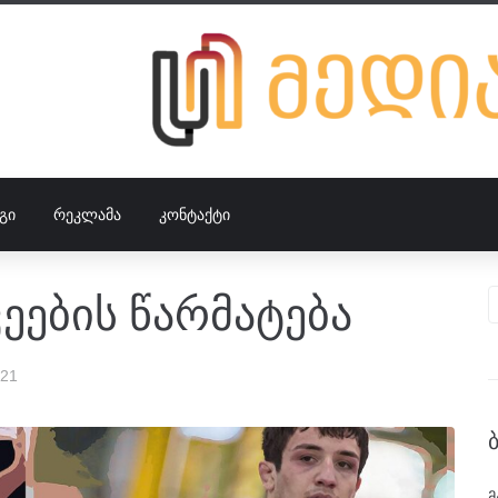
ᲒᲘ
ᲠᲔᲙᲚᲐᲛᲐ
ᲙᲝᲜᲢᲐᲥᲢᲘ
ეების წარმატება
021