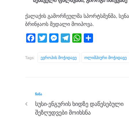
სენაკელი ფალავანი, გიორგი ჩხიკვაძე 
ქალაქის გამორჩეულმა სპორტსმენმა, სენა
ბრინჯაოს მედალი მოიპოვა.
F
T
M
T
W
S
a
wi
e
el
h
h
c
tt
ss
e
at
ar
Tags:
Ევროპის Მოჭიდავე
Ოლიმპიური Მოჭიდავე
e
er
e
gr
s
e
b
n
a
A
o
g
m
p
o
er
p
ᲬᲘᲜᲐ
k
სუსი-ენგურის ხიდზე დაწესებული
შეზღუდვები მოიხსნა