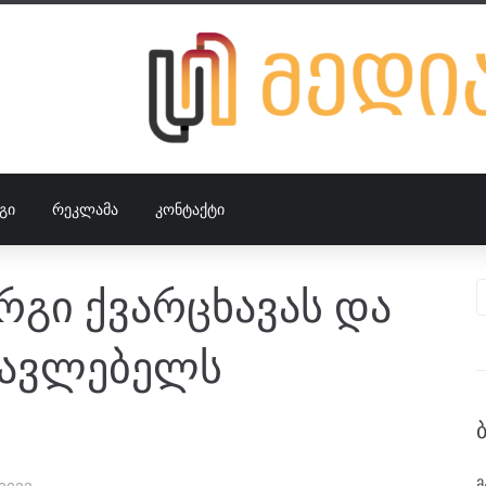
ᲒᲘ
ᲠᲔᲙᲚᲐᲛᲐ
ᲙᲝᲜᲢᲐᲥᲢᲘ
რგი ქვარცხავას და
წავლებელს