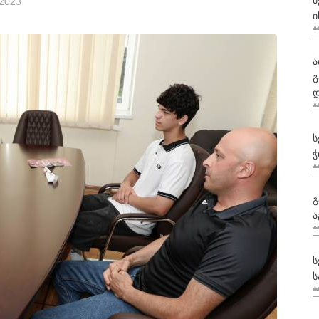
მ
 2023
ი
ა
გ
დ
ს
ჭ
გ
ა
ს
ს