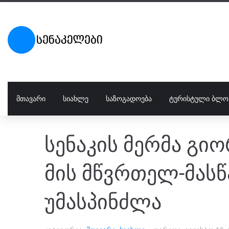
ᲛᲗᲐᲕᲐᲠᲘ
ᲡᲘᲐᲮᲚᲔ
ᲡᲐᲖᲝᲒᲐᲓᲝᲔᲑᲐ
ᲢᲣᲠᲘᲡᲢᲣᲚᲘ ᲑᲚᲝ
სენაკის მერმა გიო
მის მწვრთელ-მას
უმასპინძლა