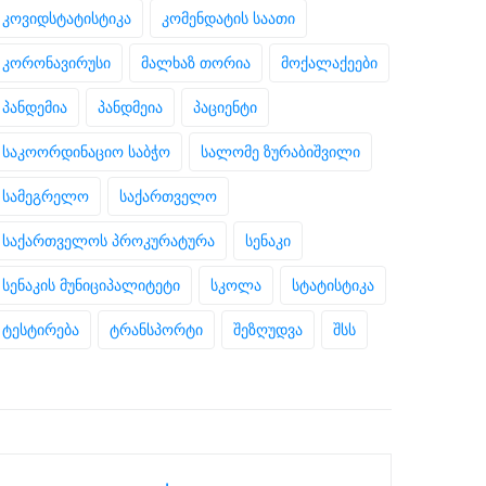
კოვიდსტატისტიკა
კომენდატის საათი
კორონავირუსი
მალხაზ თორია
მოქალაქეები
პანდემია
პანდმეია
პაციენტი
საკოორდინაციო საბჭო
სალომე ზურაბიშვილი
სამეგრელო
საქართველო
საქართველოს პროკურატურა
სენაკი
სენაკის მუნიციპალიტეტი
სკოლა
სტატისტიკა
ტესტირება
ტრანსპორტი
შეზღუდვა
შსს