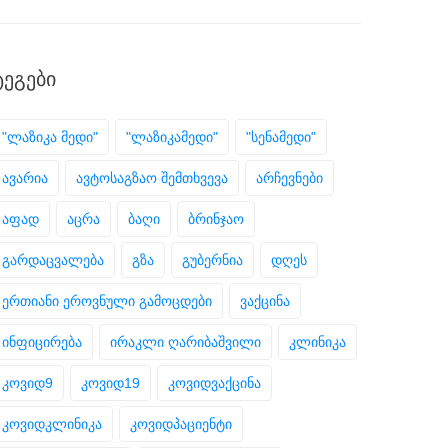
ᲢᲔᲒᲔᲑᲘ
"ლაზიკა მედი"
"ლაზიკამედი"
"სენამედი"
ავარია
ავტოსაგზაო შემთხვევა
არჩევნები
აფად
აცრა
ბაღი
ბრინჯაო
გარდაცვალება
გზა
გუბერნია
დღეს
ერთიანი ეროვნული გამოცდები
ვაქცინა
ინფიცირება
ირაკლი ღარიბაშვილი
კლინიკა
კოვიდ9
კოვიდ19
კოვიდვაქცინა
კოვიდკლინიკა
კოვიდპაციენტი