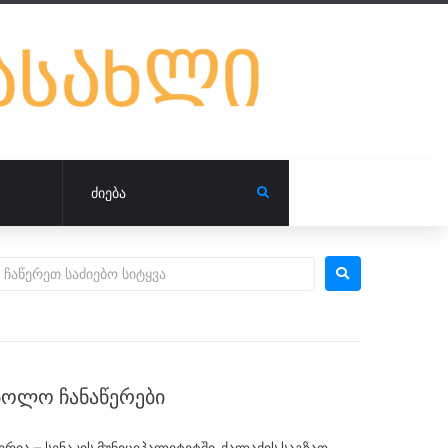
ᲑᲝᲚᲝ ᲩᲐᲜᲐᲬᲔᲠᲔᲑᲘ