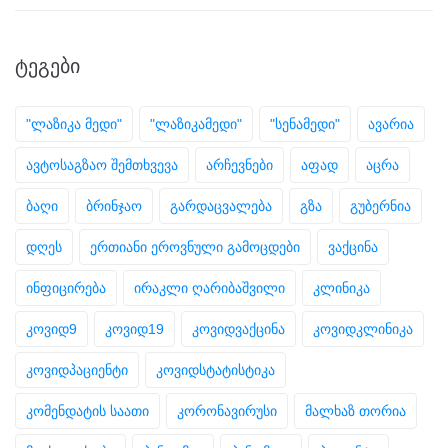
ᲢᲔᲒᲔᲑᲘ
"ლაზიკა მედი"
"ლაზიკამედი"
"სენამედი"
ავარია
ავტოსაგზაო შემთხვევა
არჩევნები
აფად
აცრა
ბაღი
ბრინჯაო
გარდაცვალება
გზა
გუბერნია
დღეს
ერთიანი ეროვნული გამოცდები
ვაქცინა
ინფიცირება
ირაკლი ღარიბაშვილი
კლინიკა
კოვიდ9
კოვიდ19
კოვიდვაქცინა
კოვიდკლინიკა
კოვიდპაციენტი
კოვიდსტატისტიკა
კომენდატის საათი
კორონავირუსი
მალხაზ თორია