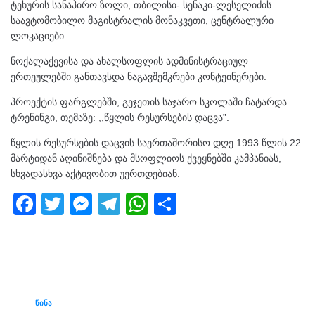
ტეხურის სანაპირო ზოლი, თბილისი- სენაკი-ლესელიძის
საავტომობილო მაგისტრალის მონაკვეთი, ცენტრალური
ლოკაციები.
ნოქალაქევისა და ახალსოფლის ადმინისტრაციულ
ერთეულებში განთავსდა ნაგავშემკრები კონტეინერები.
პროექტის ფარგლებში, გეჯეთის საჯარო სკოლაში ჩატარდა
ტრენინგი, თემაზე: ,,წყლის რესურსების დაცვა”.
წყლის რესურსების დაცვის საერთაშორისო დღე 1993 წლის 22
მარტიდან აღინიშნება და მსოფლიოს ქვეყნებში კამპანიას,
სხვადასხვა აქტივობით უერთდებიან.
F
T
M
T
W
S
a
wi
e
el
h
h
c
tt
ss
e
at
ar
e
er
e
gr
s
e
b
n
a
A
ᲬᲘᲜᲐ