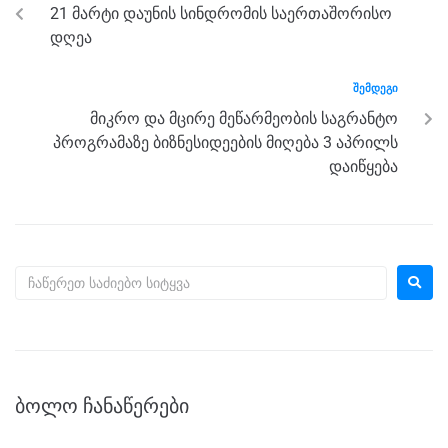
o
g
m
p
21 მარტი დაუნის სინდრომის საერთაშორისო
o
er
p
დღეა
k
ᲨᲔᲛᲓᲔᲒᲘ
მიკრო და მცირე მეწარმეობის საგრანტო
პროგრამაზე ბიზნესიდეების მიღება 3 აპრილს
დაიწყება
ᲑᲝᲚᲝ ᲩᲐᲜᲐᲬᲔᲠᲔᲑᲘ