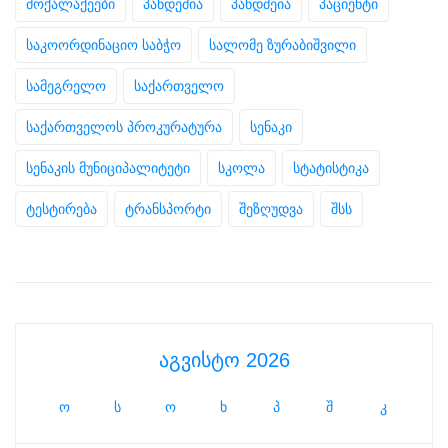
მოქალაქეები
პანდემია
პანდმეია
პაციენტი
საკოორდინაციო საბჭო
სალომე ზურაბიშვილი
სამეგრელო
საქართველო
საქართველოს პროკურატურა
სენაკი
სენაკის მუნიციპალიტეტი
სკოლა
სტატისტიკა
ტესტირება
ტრანსპორტი
შეზღუდვა
შსს
აგვისტო 2026
ო
ს
ო
ხ
პ
შ
კ