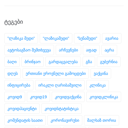
ᲢᲔᲒᲔᲑᲘ
"ლაზიკა მედი"
"ლაზიკამედი"
"სენამედი"
ავარია
ავტოსაგზაო შემთხვევა
არჩევნები
აფად
აცრა
ბაღი
ბრინჯაო
გარდაცვალება
გზა
გუბერნია
დღეს
ერთიანი ეროვნული გამოცდები
ვაქცინა
ინფიცირება
ირაკლი ღარიბაშვილი
კლინიკა
კოვიდ9
კოვიდ19
კოვიდვაქცინა
კოვიდკლინიკა
კოვიდპაციენტი
კოვიდსტატისტიკა
კომენდატის საათი
კორონავირუსი
მალხაზ თორია