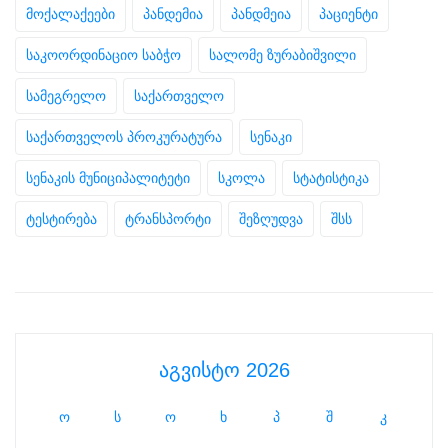
მოქალაქეები
პანდემია
პანდმეია
პაციენტი
საკოორდინაციო საბჭო
სალომე ზურაბიშვილი
სამეგრელო
საქართველო
საქართველოს პროკურატურა
სენაკი
სენაკის მუნიციპალიტეტი
სკოლა
სტატისტიკა
ტესტირება
ტრანსპორტი
შეზღუდვა
შსს
აგვისტო 2026
ო
ს
ო
ხ
პ
შ
კ