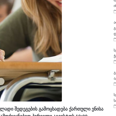
მ
ი
ა
გ
დ
ს
ჭ
გ
ა
ს
ს
ლადი შედეგების გამოცხადება ქართული ენისა