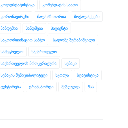
კოვიდსტატისტიკა
კომენდატის საათი
კორონავირუსი
მალხაზ თორია
მოქალაქეები
პანდემია
პანდმეია
პაციენტი
საკოორდინაციო საბჭო
სალომე ზურაბიშვილი
სამეგრელო
საქართველო
საქართველოს პროკურატურა
სენაკი
სენაკის მუნიციპალიტეტი
სკოლა
სტატისტიკა
ტესტირება
ტრანსპორტი
შეზღუდვა
შსს