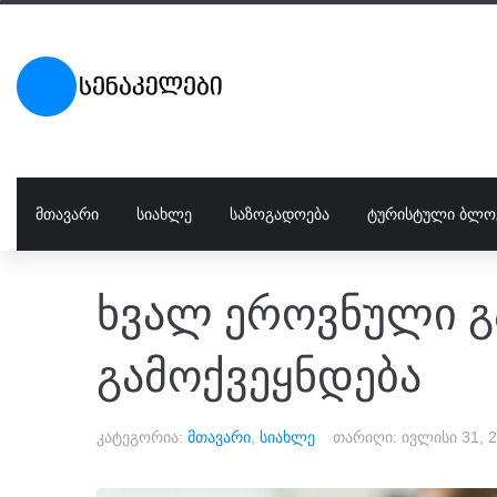
ᲛᲗᲐᲕᲐᲠᲘ
ᲡᲘᲐᲮᲚᲔ
ᲡᲐᲖᲝᲒᲐᲓᲝᲔᲑᲐ
ᲢᲣᲠᲘᲡᲢᲣᲚᲘ ᲑᲚᲝ
ხვალ ეროვნული გ
გამოქვეყნდება
კატეგორია:
მთავარი
,
სიახლე
თარიღი:
ივლისი 31, 