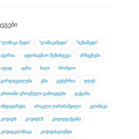
ᲢᲔᲒᲔᲑᲘ
"ლაზიკა მედი"
"ლაზიკამედი"
"სენამედი"
ავარია
ავტოსაგზაო შემთხვევა
არჩევნები
აფად
აცრა
ბაღი
ბრინჯაო
გარდაცვალება
გზა
გუბერნია
დღეს
ერთიანი ეროვნული გამოცდები
ვაქცინა
ინფიცირება
ირაკლი ღარიბაშვილი
კლინიკა
კოვიდ9
კოვიდ19
კოვიდვაქცინა
კოვიდკლინიკა
კოვიდპაციენტი