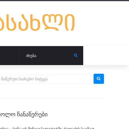
ᲑᲝᲚᲝ ᲩᲐᲜᲐᲬᲔᲠᲔᲑᲘ