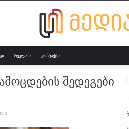
ᲒᲘ
ᲠᲔᲙᲚᲐᲛᲐ
ᲙᲝᲜᲢᲐᲥᲢᲘ
ამოცდების შედეგები
2023